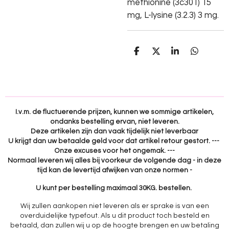
methionine (3c301) 15
mg, L-lysine (3.2.3) 3 mg.
D
D
S
D
e
e
h
e
l
e
a
l
e
l
r
e
n
e
n
I.v.m. de fluctuerende prijzen, kunnen we sommige artikelen,
ondanks bestelling ervan, niet leveren.
Deze artikelen zijn dan vaak tijdelijk niet leverbaar
U krijgt dan uw betaalde geld voor dat artikel retour gestort. ---
Onze excuses voor het ongemak. ---
Normaal leveren wij alles bij voorkeur de volgende dag - in deze
tijd kan de levertijd afwijken van onze normen -
U kunt per bestelling maximaal 30KG. bestellen.
Wij zullen aankopen niet leveren als er sprake is van een
overduidelijke typefout. Als u dit product toch besteld en
betaald, dan zullen wij u op de hoogte brengen en uw betaling