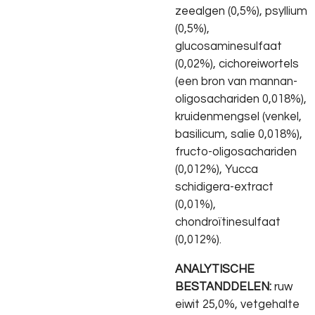
zeealgen (0,5%), psyllium
(0,5%),
glucosaminesulfaat
(0,02%), cichoreiwortels
(een bron van mannan-
oligosachariden 0,018%),
kruidenmengsel (venkel,
basilicum, salie 0,018%),
fructo-oligosachariden
(0,012%), Yucca
schidigera-extract
(0,01%),
chondroïtinesulfaat
(0,012%).
ANALYTISCHE
BESTANDDELEN:
ruw
eiwit 25,0%, vetgehalte