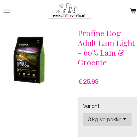
Ga
direct
naar
de
Profine Dog
hoofdinhoud
Adult Lam Light
- 60% Lam &
Groente
€ 25,95
Variant