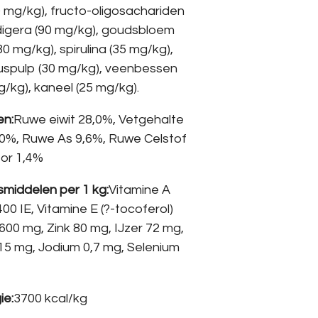
0 mg/kg), fructo-oligosachariden
digera (90 mg/kg), goudsbloem
0 mg/kg), spirulina (35 mg/kg),
ruspulp (30 mg/kg), veenbessen
g/kg), kaneel (25 mg/kg).
en:
Ruwe eiwit 28,0%, Vetgehalte
,0%, Ruwe As 9,6%, Ruwe Celstof
for 1,4%
smiddelen per 1 kg:
Vitamine A
00 IE, Vitamine E (?-tocoferol)
600 mg, Zink 80 mg, IJzer 72 mg,
5 mg, Jodium 0,7 mg, Selenium
ie:
3700 kcal/kg