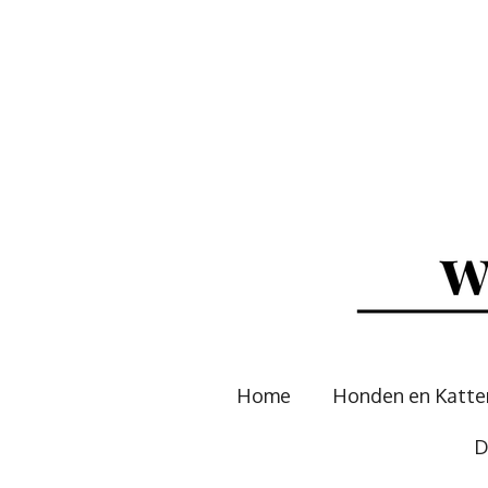
Ga
direct
naar
de
hoofdinhoud
Home
Honden en Katt
D