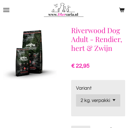
Ga
direct
naar
de
Riverwood Dog
hoofdinhoud
Adult - Rendier,
hert & Zwijn
€ 22,95
Variant