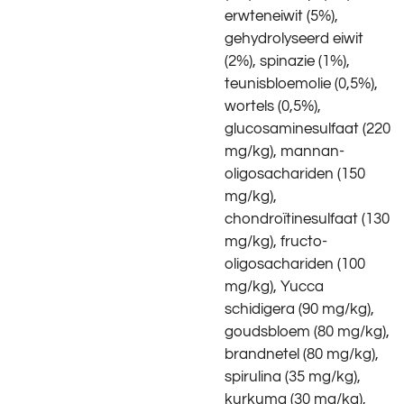
erwteneiwit (5%),
gehydrolyseerd eiwit
(2%), spinazie (1%),
teunisbloemolie (0,5%),
wortels (0,5%),
glucosaminesulfaat (220
mg/kg), mannan-
oligosachariden (150
mg/kg),
chondroïtinesulfaat (130
mg/kg), fructo-
oligosachariden (100
mg/kg), Yucca
schidigera (90 mg/kg),
goudsbloem (80 mg/kg),
brandnetel (80 mg/kg),
spirulina (35 mg/kg),
kurkuma (30 mg/kg),