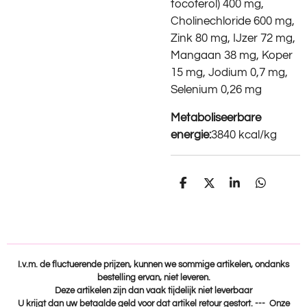
tocoferol) 400 mg,
Cholinechloride 600 mg,
Zink 80 mg, IJzer 72 mg,
Mangaan 38 mg, Koper
15 mg, Jodium 0,7 mg,
Selenium 0,26 mg
Metaboliseerbare
energie:
3840 kcal/kg
D
D
S
D
e
e
h
e
l
e
a
l
e
l
r
e
n
e
n
I.v.m. de fluctuerende prijzen, kunnen we sommige artikelen, ondanks
bestelling ervan, niet leveren.
Deze artikelen zijn dan vaak tijdelijk niet leverbaar
U krijgt dan uw betaalde geld voor dat artikel retour gestort. --- Onze