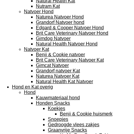
Natural Health Kat
Nutram Kat
Natvoer Hond
Naturea Natvoer Hond
Grandorf Natvoer hond
Edgard & Cooper Natvoer Hond
Brit Care Veterinary Natvoer Hond
Gimdog Natvoer
Natural Health Natvoer Hond
Natvoer Kat
Benji & Cookie natvoer
Brit Care Veterinary Natvoer Kat
Gimcat Natvoer
Grandorf natvoer Kat
Naturea Natvoer Kat
Natural Health Kat Natvoer
Hond en Kat overig
Hond
Kauwmateriaal hond
Honden Snacks
Koekjes
Benji & Cookie huismerk
Snoepjes
Gedroogde vlees zakjes
Graanvrije Snacks