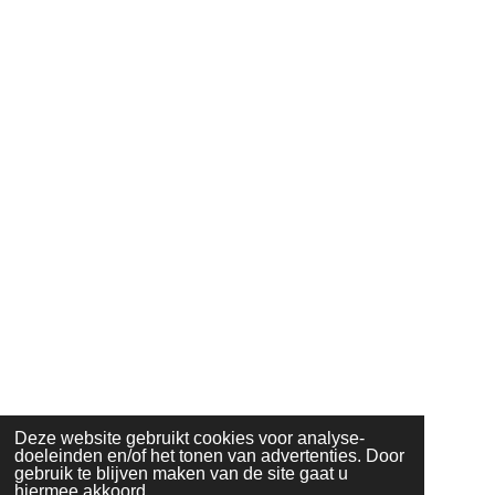
Deze website gebruikt cookies voor analyse-
doeleinden en/of het tonen van advertenties. Door
gebruik te blijven maken van de site gaat u
hiermee akkoord.