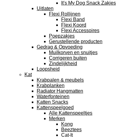
It's My Dog Snack Zakjes
Uitlaten
Flexi Rollijnen
Flexi Band
Flexi Koord
Flexi Accessoires
Poepzakjes
Gerustellende producten
Gedrag & Opvoeding
Muilkorven en snuitjes
Corrigeren buiten
Zindelijkheid
Loopsheid
Kat
Krabpalen & meubels
Krabplanken
Radiator Hangmatten
Waterfonteinen
Katten Snacks
Kattenspeelgoed
Alle Kattenspeeltjes
Merken
Kong
Beeztees
Cat-It