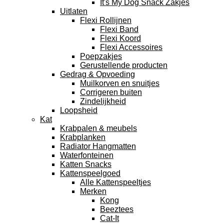
It's My Dog Snack Zakjes
Uitlaten
Flexi Rollijnen
Flexi Band
Flexi Koord
Flexi Accessoires
Poepzakjes
Gerustellende producten
Gedrag & Opvoeding
Muilkorven en snuitjes
Corrigeren buiten
Zindelijkheid
Loopsheid
Kat
Krabpalen & meubels
Krabplanken
Radiator Hangmatten
Waterfonteinen
Katten Snacks
Kattenspeelgoed
Alle Kattenspeeltjes
Merken
Kong
Beeztees
Cat-It