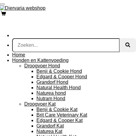
Ga
direct
naar
de
hoofdinhoud
Home
Honden en Kattenvoeding
Droogvoer Hond
Benji & Cookie Hond
Edgard & Cooper Hond
Grandorf Hond
Natural Health Hond
Naturea hond
Nutram Hond
Droogvoer Kat
Benji & Cookie Kat
Brit Care Veterinary Kat
Edgard & Cooper Kat
Grandorf Kat
Naturea Kat