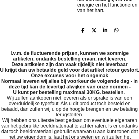
energie en het functioneren
van het hart.
D
D
S
D
e
e
h
e
l
e
a
l
e
l
r
e
n
e
n
I.v.m. de fluctuerende prijzen, kunnen we sommige
artikelen, ondanks bestelling ervan, niet leveren.
Deze artikelen zijn dan vaak tijdelijk niet leverbaar
U krijgt dan uw betaalde geld voor dat artikel retour gestort.
--- Onze excuses voor het ongemak. ---
Normaal leveren wij alles bij voorkeur de volgende dag - in
deze tijd kan de levertijd afwijken van onze normen -
U kunt per bestelling maximaal 30KG. bestellen.
Wij zullen aankopen niet leveren als er sprake is van een
overduidelijke typefout. Als u dit product toch besteld en
betaald, dan zullen wij u op de hoogte brengen en uw betaling
terugstorten.
Wij hebben ons uiterste best gedaan om eventuele eigenaren
van het gebruikte beeldmateriaal te achterhalen. Is er ondanks
dat toch beeldmateriaal gebruikt waarvan u aan kunt tonen dat
het uw eigendom is, laat het ons weten en wij zullen het