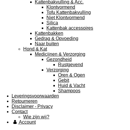
Kattenbakvulling & Acc.
Klontvormend
Tofu Kattenbakvulling
Niet Klontvormend
Silica
Kattenbak accessoires
Kattenbakken
Gedrag & Opvoeding
Naar buiten
Hond & Kat
Medicijnen & Verzorging
Gezondheid
Rustgevend
Verzorging
Oren & Ogen
Gebit
Huid & Vacht
Shampoos
Leveringsvoorwaarden
Retourneren
Disclaimer - Privacy
Contact
Wie zijn wij?
Account