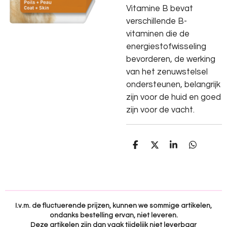
Vitamine B bevat
verschillende B-
vitaminen die de
energiestofwisseling
bevorderen, de werking
van het zenuwstelsel
ondersteunen, belangrijk
zijn voor de huid en goed
zijn voor de vacht.
D
D
S
D
e
e
h
e
l
e
a
l
e
l
r
e
n
e
n
I.v.m. de fluctuerende prijzen, kunnen we sommige artikelen,
ondanks bestelling ervan, niet leveren.
Deze artikelen zijn dan vaak tijdelijk niet leverbaar