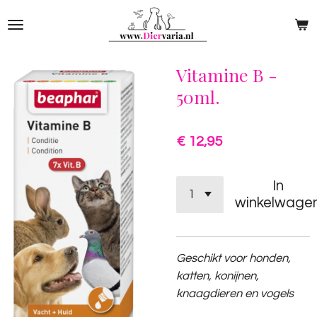
Ga
direct
naar
de
Vitamine B -
hoofdinhoud
50ml.
€ 12,95
In
winkelwage
Geschikt voor honden,
katten, konijnen,
knaagdieren en vogels