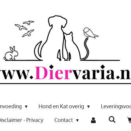
envoeding
Hond en Kat overig
Leveringsv
isclaimer - Privacy
Contact