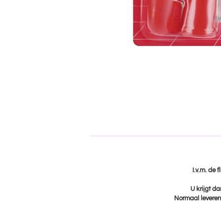
I.v.m. de 
U krijgt da
Normaal leveren 