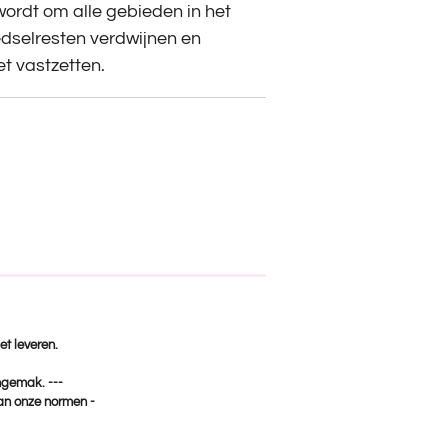
ordt om alle gebieden in het
edselresten verdwijnen en
et vastzetten.
et leveren.
ongemak. ---
van onze normen -