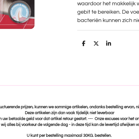
waardoor het makkelijk w
gebit te bereiken. De vo
bacteriën kunnen zich ni
D
D
S
e
e
h
l
e
a
e
l
r
n
e
fluctuerende prijzen, kunnen we sommige artikelen, ondanks bestelling ervan, ni
Deze artikelen zijn dan vaak tijdelijk niet leverbaar
n uw betaalde geld voor dat artikel retour gestort. --- Onze excuses voor het 
wij alles bij voorkeur de volgende dag - in deze tijd kan de levertijd afwijken 
U kunt per bestelling maximaal 30KG. bestellen.