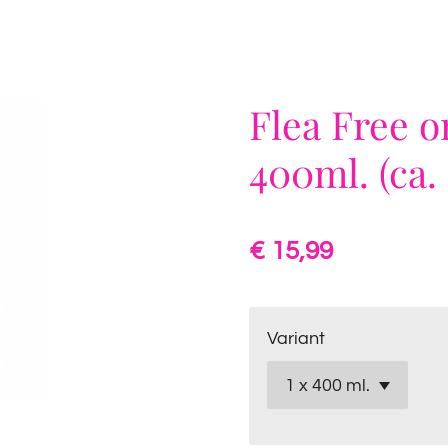
Flea Free 
400ml. (ca.
€ 15,99
Variant