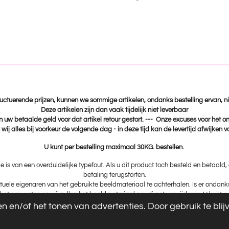
e
e
h
l
e
a
e
l
r
n
e
fluctuerende prijzen, kunnen we sommige artikelen, ondanks bestelling ervan, ni
Deze artikelen zijn dan vaak tijdelijk niet leverbaar
n uw betaalde geld voor dat artikel retour gestort. --- Onze excuses voor het 
wij alles bij voorkeur de volgende dag - in deze tijd kan de levertijd afwijken 
U kunt per bestelling maximaal 30KG. bestellen.
ke is van een overduidelijke typefout. Als u dit product toch besteld en betaald
betaling terugstorten.
uele eigenaren van het gebruikte beeldmateriaal te achterhalen. Is er ondan
het ons weten en wij zullen het beeldmateriaal per direct verwijderen. U kunt
 en/of het tonen van advertenties. Door gebruik te bli