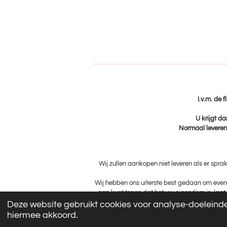
I.v.m. de 
U krijgt da
Normaal leveren 
Wij zullen aankopen niet leveren als er spra
Wij hebben ons uiterste best gedaan om event
aan kunt tonen dat het uw eigendom is, laat 
Deze website gebruikt cookies voor analyse-doeleinden
hiermee akkoord.