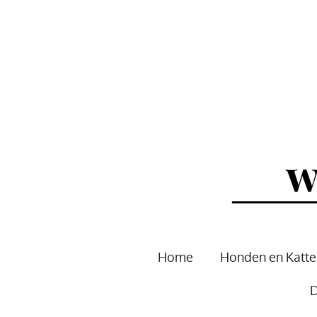
Ga
direct
naar
de
hoofdinhoud
Home
Honden en Katt
D