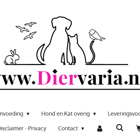
envoeding
Hond en Kat overig
Leveringsv
isclaimer - Privacy
Contact