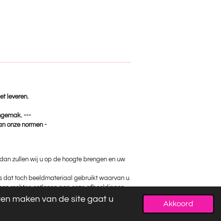
et leveren.
ongemak. ---
van onze normen -
, dan zullen wij u op de hoogte brengen en uw
ks dat toch beeldmateriaal gebruikt waarvan u
 geen rechten ontlenen aan onze afbeeldingen.
jven maken van de site gaat u
Akkoord