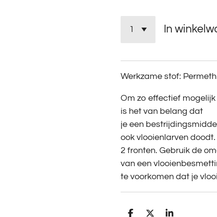
In winkel
Werkzame stof: Permethr
Om zo effectief mogelijk
is het van belang dat
je een bestrijdingsmiddel
ook vlooienlarven doodt.
2 fronten. Gebruik de om
van een vlooienbesmetti
te voorkomen dat je vlooi
D
D
S