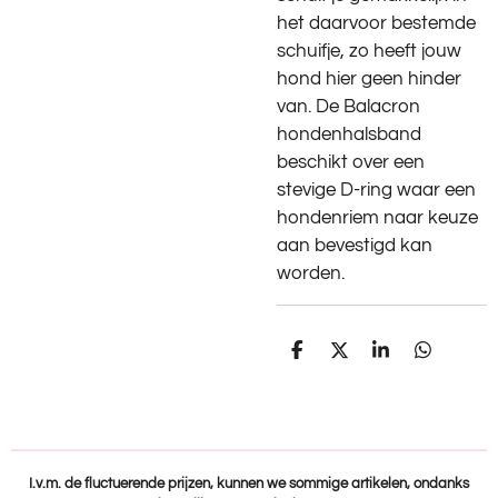
het daarvoor bestemde
schuifje, zo heeft jouw
hond hier geen hinder
van. De Balacron
hondenhalsband
beschikt over een
stevige D-ring waar een
hondenriem naar keuze
aan bevestigd kan
worden.
D
D
S
D
e
e
h
e
l
e
a
l
e
l
r
e
n
e
n
I.v.m. de fluctuerende prijzen, kunnen we sommige artikelen, ondanks