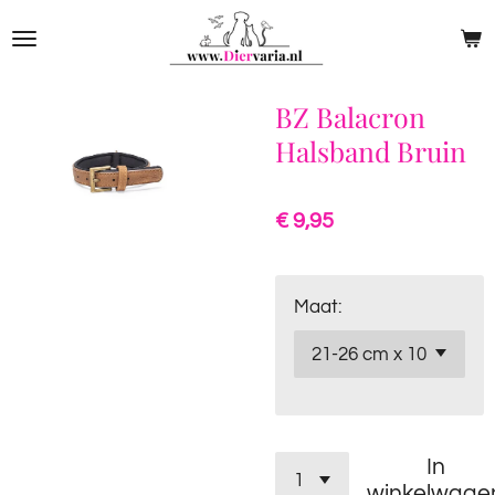
Ga
direct
naar
de
BZ Balacron
hoofdinhoud
Halsband Bruin
€ 9,95
Maat:
In
winkelwage