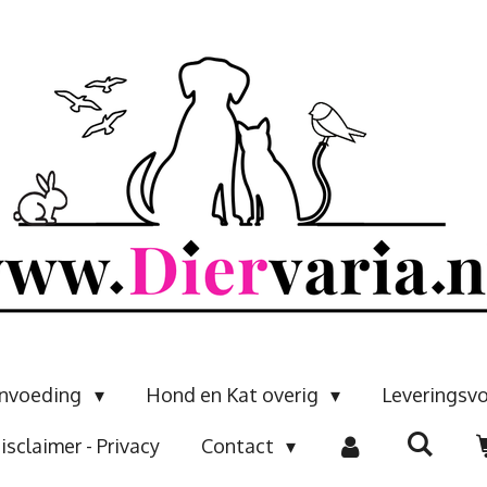
envoeding
Hond en Kat overig
Leveringsv
isclaimer - Privacy
Contact