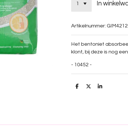
In winkelw
Artikelnummer:
GIM4212
Het bentoniet absorbee
klont, bij deze is nog e
- 10452 -
D
D
S
e
e
h
l
e
a
e
l
r
n
e