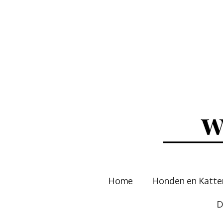
Ga
direct
naar
de
hoofdinhoud
Home
Honden en Katt
D