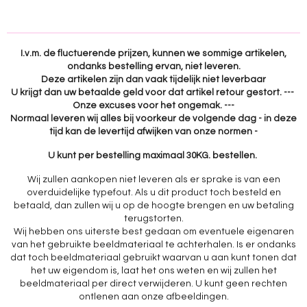
e
l
r
e
n
e
n
I.v.m. de fluctuerende prijzen, kunnen we sommige artikelen,
ondanks bestelling ervan, niet leveren.
Deze artikelen zijn dan vaak tijdelijk niet leverbaar
U krijgt dan uw betaalde geld voor dat artikel retour gestort. ---
Onze excuses voor het ongemak. ---
Normaal leveren wij alles bij voorkeur de volgende dag - in deze
tijd kan de levertijd afwijken van onze normen -
U kunt per bestelling maximaal 30KG. bestellen.
Wij zullen aankopen niet leveren als er sprake is van een
overduidelijke typefout. Als u dit product toch besteld en
betaald, dan zullen wij u op de hoogte brengen en uw betaling
terugstorten.
Wij hebben ons uiterste best gedaan om eventuele eigenaren
van het gebruikte beeldmateriaal te achterhalen. Is er ondanks
dat toch beeldmateriaal gebruikt waarvan u aan kunt tonen dat
het uw eigendom is, laat het ons weten en wij zullen het
beeldmateriaal per direct verwijderen. U kunt geen rechten
ontlenen aan onze afbeeldingen.