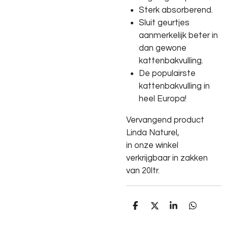
Sterk absorberend.
Sluit geurtjes
aanmerkelijk beter in
dan gewone
kattenbakvulling.
De populairste
kattenbakvulling in
heel Europa!
Vervangend product
Linda Naturel,
in onze winkel
verkrijgbaar in zakken
van 20ltr.
D
D
S
D
e
e
h
e
l
e
a
l