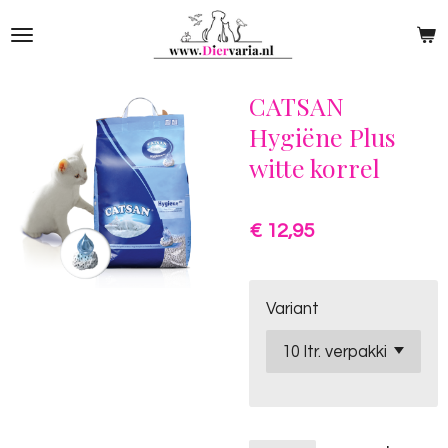
Ga
direct
naar
de
CATSAN
hoofdinhoud
Hygiëne Plus
witte korrel
€ 12,95
Variant