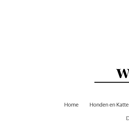
Ga
direct
naar
de
hoofdinhoud
Home
Honden en Katt
D