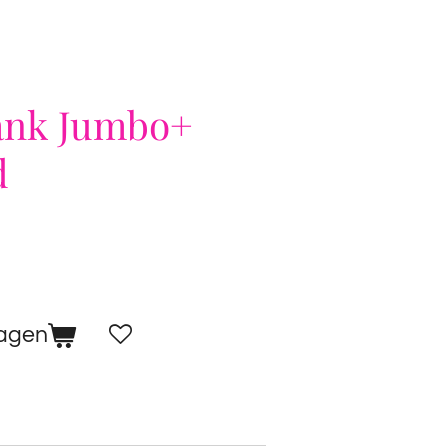
ank Jumbo+
d
wagen