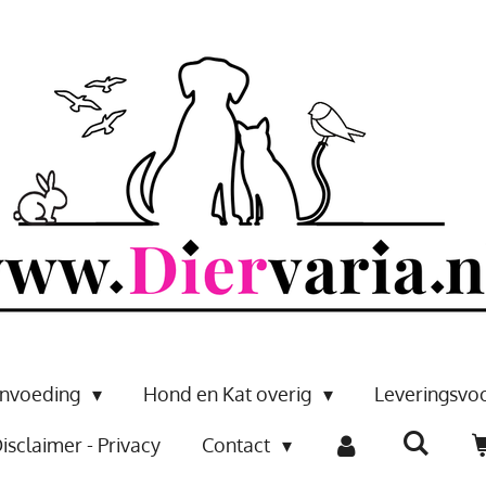
envoeding
Hond en Kat overig
Leveringsv
isclaimer - Privacy
Contact