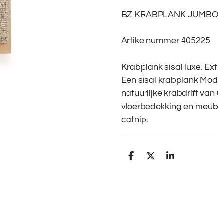
BZ KRABPLANK JUMBO
Artikelnummer 405225
Krabplank sisal luxe. Ext
Een sisal krabplank Mode
natuurlijke krabdrift va
vloerbedekking en meubel
catnip.
D
D
S
e
e
h
l
e
a
e
l
r
n
e