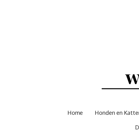
Ga
direct
naar
de
hoofdinhoud
Home
Honden en Katt
D