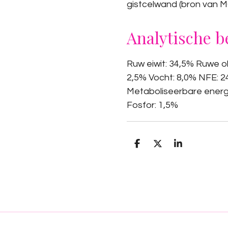
gistcelwand (bron van M
Analytische b
Ruw eiwit: 34,5% Ruwe o
2,5% Vocht: 8,0% NFE: 2
Metaboliseerbare energi
Fosfor: 1,5%
D
D
S
e
e
h
l
e
a
e
l
r
n
e