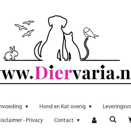
envoeding
Hond en Kat overig
Leveringsv
isclaimer - Privacy
Contact