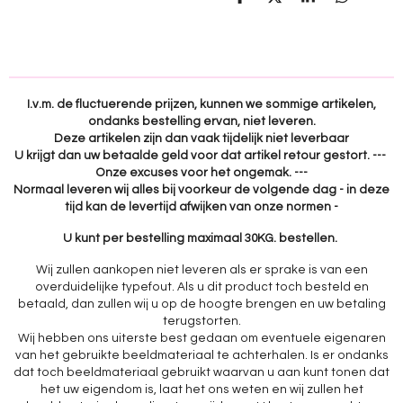
D
D
S
D
e
e
h
e
l
e
a
l
e
l
r
e
n
e
n
I.v.m. de fluctuerende prijzen, kunnen we sommige artikelen,
ondanks bestelling ervan, niet leveren.
Deze artikelen zijn dan vaak tijdelijk niet leverbaar
U krijgt dan uw betaalde geld voor dat artikel retour gestort. ---
Onze excuses voor het ongemak. ---
Normaal leveren wij alles bij voorkeur de volgende dag - in deze
tijd kan de levertijd afwijken van onze normen -
U kunt per bestelling maximaal 30KG. bestellen.
Wij zullen aankopen niet leveren als er sprake is van een
overduidelijke typefout. Als u dit product toch besteld en
betaald, dan zullen wij u op de hoogte brengen en uw betaling
terugstorten.
Wij hebben ons uiterste best gedaan om eventuele eigenaren
van het gebruikte beeldmateriaal te achterhalen. Is er ondanks
dat toch beeldmateriaal gebruikt waarvan u aan kunt tonen dat
het uw eigendom is, laat het ons weten en wij zullen het