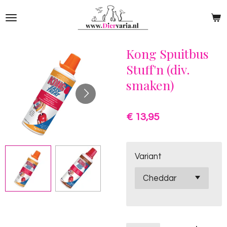
Ga
direct
naar
de
Kong Spuitbus
hoofdinhoud
Stuff'n (div.
smaken)
€ 13,95
Variant