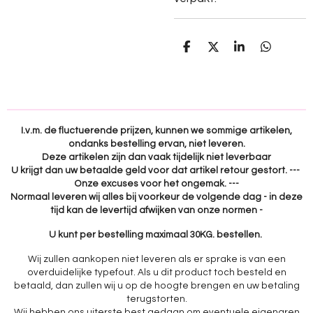
D
D
S
D
e
e
h
e
l
e
a
l
e
l
r
e
n
e
n
I.v.m. de fluctuerende prijzen, kunnen we sommige artikelen,
ondanks bestelling ervan, niet leveren.
Deze artikelen zijn dan vaak tijdelijk niet leverbaar
U krijgt dan uw betaalde geld voor dat artikel retour gestort. ---
Onze excuses voor het ongemak. ---
Normaal leveren wij alles bij voorkeur de volgende dag - in deze
tijd kan de levertijd afwijken van onze normen -
U kunt per bestelling maximaal 30KG. bestellen.
Wij zullen aankopen niet leveren als er sprake is van een
overduidelijke typefout. Als u dit product toch besteld en
betaald, dan zullen wij u op de hoogte brengen en uw betaling
terugstorten.
Wij hebben ons uiterste best gedaan om eventuele eigenaren