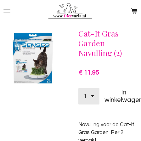
Ga
direct
naar
de
Cat-It Gras
hoofdinhoud
Garden
Navulling (2)
€ 11,95
In
winkelwage
Navulling voor de Cat-It
Gras Garden. Per 2
verpakt.