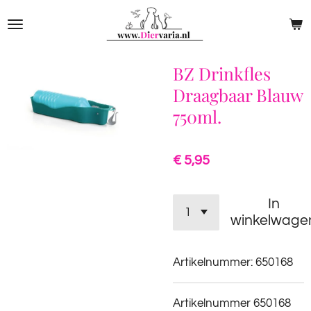
Ga
direct
naar
de
BZ Drinkfles
hoofdinhoud
Draagbaar Blauw
750ml.
€ 5,95
In
winkelwage
Artikelnummer:
650168
Artikelnummer 650168