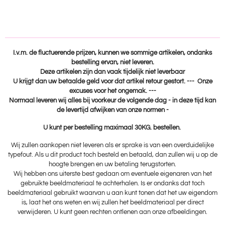
e
e
h
e
l
e
a
l
e
l
r
e
n
e
n
I.v.m. de fluctuerende prijzen, kunnen we sommige artikelen, ondanks
bestelling ervan, niet leveren.
Deze artikelen zijn dan vaak tijdelijk niet leverbaar
U krijgt dan uw betaalde geld voor dat artikel retour gestort. --- Onze
excuses voor het ongemak. ---
Normaal leveren wij alles bij voorkeur de volgende dag - in deze tijd kan
de levertijd afwijken van onze normen -
U kunt per bestelling maximaal 30KG. bestellen.
Wij zullen aankopen niet leveren als er sprake is van een overduidelijke
typefout. Als u dit product toch besteld en betaald, dan zullen wij u op de
hoogte brengen en uw betaling terugstorten.
Wij hebben ons uiterste best gedaan om eventuele eigenaren van het
gebruikte beeldmateriaal te achterhalen. Is er ondanks dat toch
beeldmateriaal gebruikt waarvan u aan kunt tonen dat het uw eigendom
is, laat het ons weten en wij zullen het beeldmateriaal per direct
verwijderen. U kunt geen rechten ontlenen aan onze afbeeldingen.