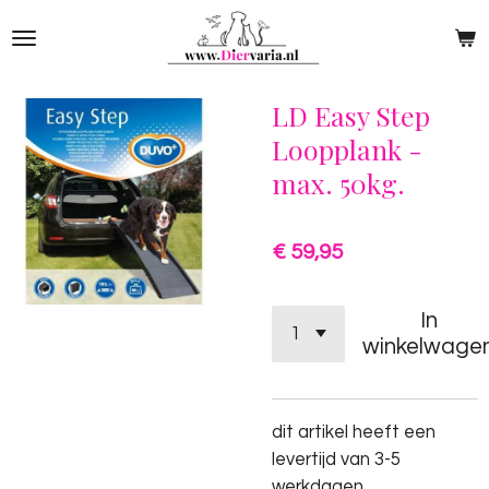
Ga
direct
naar
de
LD Easy Step
hoofdinhoud
Loopplank -
max. 50kg.
€ 59,95
In
winkelwage
dit artikel heeft een
levertijd van 3-5
werkdagen