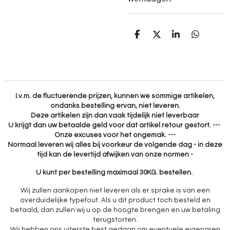
D
D
S
D
e
e
h
e
l
e
a
l
e
l
r
e
n
e
n
I.v.m. de fluctuerende prijzen, kunnen we sommige artikelen,
ondanks bestelling ervan, niet leveren.
Deze artikelen zijn dan vaak tijdelijk niet leverbaar
U krijgt dan uw betaalde geld voor dat artikel retour gestort. ---
Onze excuses voor het ongemak. ---
Normaal leveren wij alles bij voorkeur de volgende dag - in deze
tijd kan de levertijd afwijken van onze normen -
U kunt per bestelling maximaal 30KG. bestellen.
Wij zullen aankopen niet leveren als er sprake is van een
overduidelijke typefout. Als u dit product toch besteld en
betaald, dan zullen wij u op de hoogte brengen en uw betaling
terugstorten.
Wij hebben ons uiterste best gedaan om eventuele eigenaren