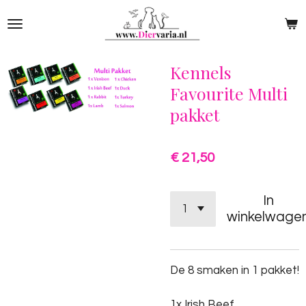
Ga
direct
naar
de
Kennels
hoofdinhoud
Favourite Multi
pakket
€ 21,50
In
winkelwage
De 8 smaken in 1 pakket!
1x Irish Beef