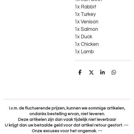
1x Rabbit
1x Turkey
1x Venison
1x Salmon
1x Duck
1x Chicken
1x Lamb
D
D
S
D
e
e
h
e
l
e
a
l
e
l
r
e
n
e
n
I.v.m. de fluctuerende prijzen, kunnen we sommige artikelen,
ondanks bestelling ervan, niet leveren.
Deze artikelen zijn dan vaak tijdelijk niet leverbaar
U krijgt dan uw betaalde geld voor dat artikel retour gestort. ---
Onze excuses voor het ongemak. ---