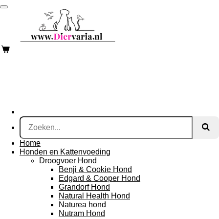
Ga
direct
naar
de
hoofdinhoud
Home
Honden en Kattenvoeding
Droogvoer Hond
Benji & Cookie Hond
Edgard & Cooper Hond
Grandorf Hond
Natural Health Hond
Naturea hond
Nutram Hond