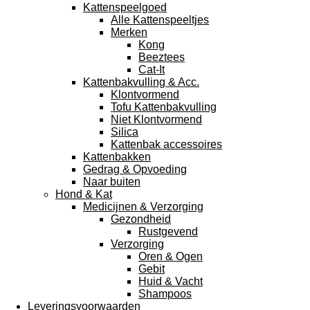
Kattenspeelgoed
Alle Kattenspeeltjes
Merken
Kong
Beeztees
Cat-It
Kattenbakvulling & Acc.
Klontvormend
Tofu Kattenbakvulling
Niet Klontvormend
Silica
Kattenbak accessoires
Kattenbakken
Gedrag & Opvoeding
Naar buiten
Hond & Kat
Medicijnen & Verzorging
Gezondheid
Rustgevend
Verzorging
Oren & Ogen
Gebit
Huid & Vacht
Shampoos
Leveringsvoorwaarden