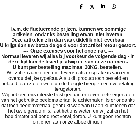
D
D
S
D
e
e
h
e
l
e
a
l
e
l
r
e
n
e
n
I.v.m. de fluctuerende prijzen, kunnen we sommige
artikelen, ondanks bestelling ervan, niet leveren.
Deze artikelen zijn dan vaak tijdelijk niet leverbaar
U krijgt dan uw betaalde geld voor dat artikel retour gestort.
--- Onze excuses voor het ongemak. ---
Normaal leveren wij alles bij voorkeur de volgende dag - in
deze tijd kan de levertijd afwijken van onze normen -
U kunt per bestelling maximaal 30KG. bestellen.
Wij zullen aankopen niet leveren als er sprake is van een
overduidelijke typefout. Als u dit product toch besteld en
betaald, dan zullen wij u op de hoogte brengen en uw betaling
terugstorten.
Wij hebben ons uiterste best gedaan om eventuele eigenaren
van het gebruikte beeldmateriaal te achterhalen. Is er ondanks
dat toch beeldmateriaal gebruikt waarvan u aan kunt tonen dat
het uw eigendom is, laat het ons weten en wij zullen het
beeldmateriaal per direct verwijderen. U kunt geen rechten
ontlenen aan onze afbeeldingen.