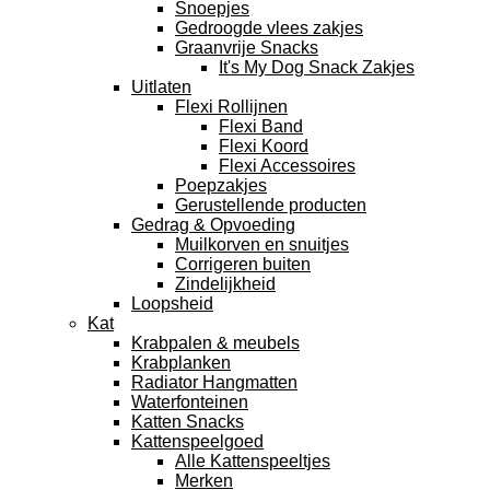
Snoepjes
Gedroogde vlees zakjes
Graanvrije Snacks
It's My Dog Snack Zakjes
Uitlaten
Flexi Rollijnen
Flexi Band
Flexi Koord
Flexi Accessoires
Poepzakjes
Gerustellende producten
Gedrag & Opvoeding
Muilkorven en snuitjes
Corrigeren buiten
Zindelijkheid
Loopsheid
Kat
Krabpalen & meubels
Krabplanken
Radiator Hangmatten
Waterfonteinen
Katten Snacks
Kattenspeelgoed
Alle Kattenspeeltjes
Merken