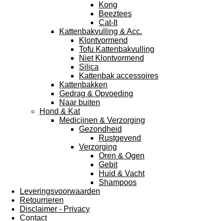
Kong
Beeztees
Cat-It
Kattenbakvulling & Acc.
Klontvormend
Tofu Kattenbakvulling
Niet Klontvormend
Silica
Kattenbak accessoires
Kattenbakken
Gedrag & Opvoeding
Naar buiten
Hond & Kat
Medicijnen & Verzorging
Gezondheid
Rustgevend
Verzorging
Oren & Ogen
Gebit
Huid & Vacht
Shampoos
Leveringsvoorwaarden
Retourneren
Disclaimer - Privacy
Contact