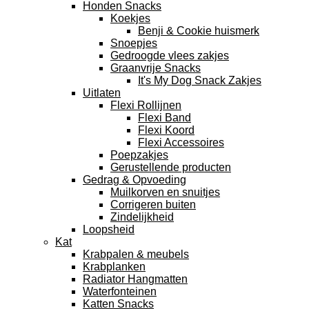
Honden Snacks
Koekjes
Benji & Cookie huismerk
Snoepjes
Gedroogde vlees zakjes
Graanvrije Snacks
It's My Dog Snack Zakjes
Uitlaten
Flexi Rollijnen
Flexi Band
Flexi Koord
Flexi Accessoires
Poepzakjes
Gerustellende producten
Gedrag & Opvoeding
Muilkorven en snuitjes
Corrigeren buiten
Zindelijkheid
Loopsheid
Kat
Krabpalen & meubels
Krabplanken
Radiator Hangmatten
Waterfonteinen
Katten Snacks