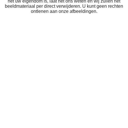
het uw eigendom is, laat het ons weten en wij zullen het
beeldmateriaal per direct verwijderen. U kunt geen rechten
ontlenen aan onze afbeeldingen.