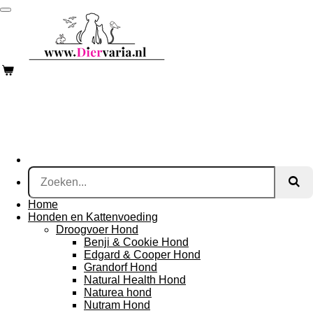
Ga
direct
naar
de
hoofdinhoud
Home
Honden en Kattenvoeding
Droogvoer Hond
Benji & Cookie Hond
Edgard & Cooper Hond
Grandorf Hond
Natural Health Hond
Naturea hond
Nutram Hond