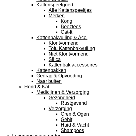
Kattenspeelgoed
Alle Kattenspeeltjes
Merken
Kong
Beeztees
Cat-It
Kattenbakvulling & Acc.
Klontvormend
Tofu Kattenbakvulling
Niet Klontvormend
Silica
Kattenbak accessoires
Kattenbakken
Gedrag & Opvoeding
Naar buiten
Hond & Kat
Medicijnen & Verzorging
Gezondheid
Rustgevend
Verzorging
Oren & Ogen
Gebit
Huid & Vacht
Shampoos
Leveringsvoorwaarden