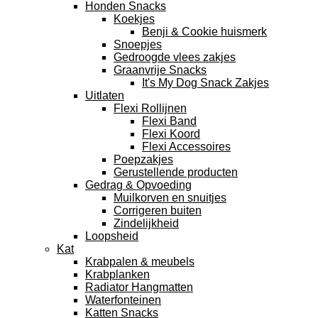
Honden Snacks
Koekjes
Benji & Cookie huismerk
Snoepjes
Gedroogde vlees zakjes
Graanvrije Snacks
It's My Dog Snack Zakjes
Uitlaten
Flexi Rollijnen
Flexi Band
Flexi Koord
Flexi Accessoires
Poepzakjes
Gerustellende producten
Gedrag & Opvoeding
Muilkorven en snuitjes
Corrigeren buiten
Zindelijkheid
Loopsheid
Kat
Krabpalen & meubels
Krabplanken
Radiator Hangmatten
Waterfonteinen
Katten Snacks