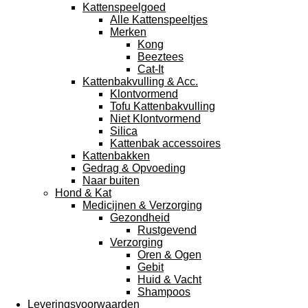
Kattenspeelgoed
Alle Kattenspeeltjes
Merken
Kong
Beeztees
Cat-It
Kattenbakvulling & Acc.
Klontvormend
Tofu Kattenbakvulling
Niet Klontvormend
Silica
Kattenbak accessoires
Kattenbakken
Gedrag & Opvoeding
Naar buiten
Hond & Kat
Medicijnen & Verzorging
Gezondheid
Rustgevend
Verzorging
Oren & Ogen
Gebit
Huid & Vacht
Shampoos
Leveringsvoorwaarden