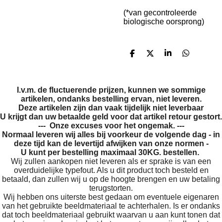
(*van gecontroleerde
biologische oorsprong)
D
D
S
D
e
e
h
e
l
e
a
l
e
l
r
e
n
e
n
I.v.m. de fluctuerende prijzen, kunnen we sommige
artikelen, ondanks bestelling ervan, niet leveren.
Deze artikelen zijn dan vaak tijdelijk niet leverbaar
U krijgt dan uw betaalde geld voor dat artikel retour gestort.
--- Onze excuses voor het ongemak. ---
Normaal leveren wij alles bij voorkeur de volgende dag - in
deze tijd kan de levertijd afwijken van onze normen -
U kunt per bestelling maximaal 30KG. bestellen.
Wij zullen aankopen niet leveren als er sprake is van een
overduidelijke typefout. Als u dit product toch besteld en
betaald, dan zullen wij u op de hoogte brengen en uw betaling
terugstorten.
Wij hebben ons uiterste best gedaan om eventuele eigenaren
van het gebruikte beeldmateriaal te achterhalen. Is er ondanks
dat toch beeldmateriaal gebruikt waarvan u aan kunt tonen dat