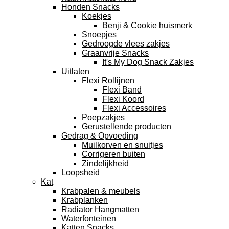
Honden Snacks
Koekjes
Benji & Cookie huismerk
Snoepjes
Gedroogde vlees zakjes
Graanvrije Snacks
It's My Dog Snack Zakjes
Uitlaten
Flexi Rollijnen
Flexi Band
Flexi Koord
Flexi Accessoires
Poepzakjes
Gerustellende producten
Gedrag & Opvoeding
Muilkorven en snuitjes
Corrigeren buiten
Zindelijkheid
Loopsheid
Kat
Krabpalen & meubels
Krabplanken
Radiator Hangmatten
Waterfonteinen
Katten Snacks