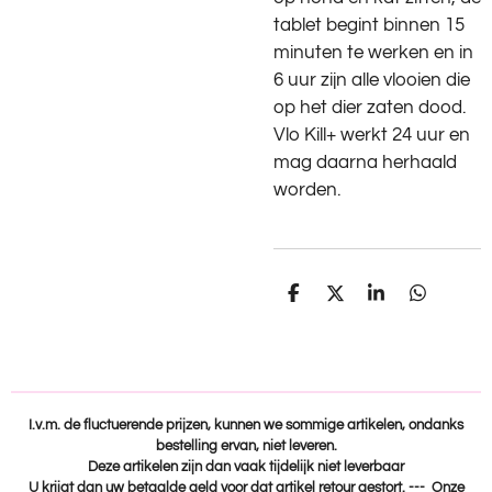
tablet begint binnen 15
minuten te werken en in
6 uur zijn alle vlooien die
op het dier zaten dood.
Vlo Kill+ werkt 24 uur en
mag daarna herhaald
worden.
D
D
S
D
e
e
h
e
l
e
a
l
e
l
r
e
n
e
n
I.v.m. de fluctuerende prijzen, kunnen we sommige artikelen, ondanks
bestelling ervan, niet leveren.
Deze artikelen zijn dan vaak tijdelijk niet leverbaar
U krijgt dan uw betaalde geld voor dat artikel retour gestort. --- Onze