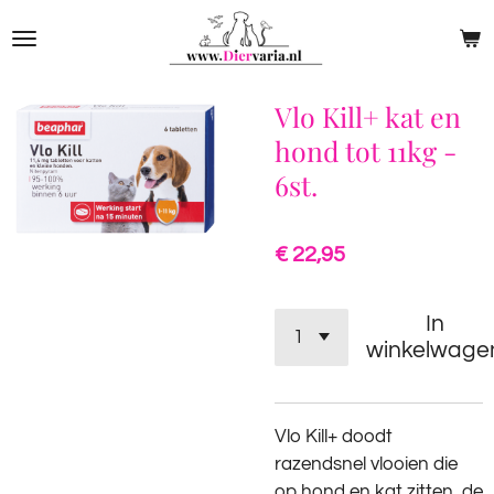
Ga
direct
naar
de
Vlo Kill+ kat en
hoofdinhoud
hond tot 11kg -
6st.
€ 22,95
In
winkelwage
Vlo Kill+ doodt
razendsnel vlooien die
op hond en kat zitten, de