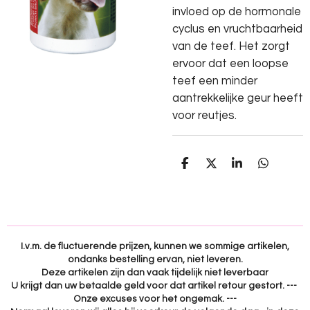
invloed op de hormonale
cyclus en vruchtbaarheid
van de teef. Het zorgt
ervoor dat een loopse
teef een minder
aantrekkelijke geur heeft
voor reutjes.
D
D
S
D
e
e
h
e
l
e
a
l
e
l
r
e
n
e
n
I.v.m. de fluctuerende prijzen, kunnen we sommige artikelen,
ondanks bestelling ervan, niet leveren.
Deze artikelen zijn dan vaak tijdelijk niet leverbaar
U krijgt dan uw betaalde geld voor dat artikel retour gestort. ---
Onze excuses voor het ongemak. ---