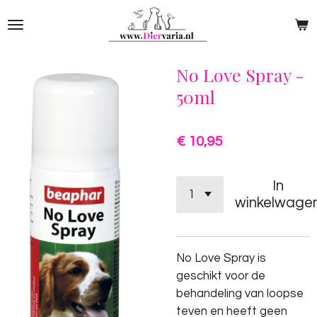
Ga
direct
naar
de
No Love Spray -
hoofdinhoud
50ml
€ 10,95
In
winkelwage
No Love Spray is
geschikt voor de
behandeling van loopse
teven en heeft geen