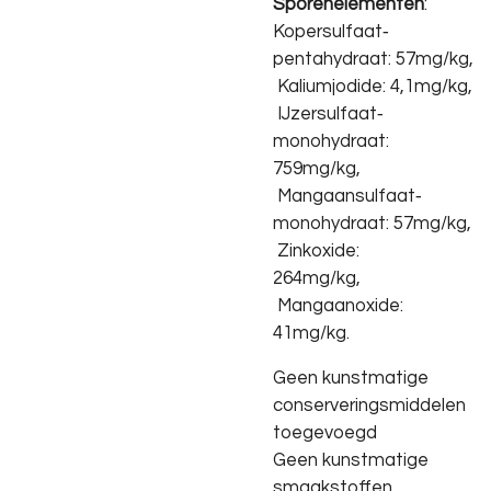
Sporenelementen
:
Kopersulfaat‐
pentahydraat: 57mg/kg,
Kaliumjodide: 4,1mg/kg,
IJzersulfaat‐
monohydraat:
759mg/kg,
Mangaansulfaat‐
monohydraat: 57mg/kg,
Zinkoxide:
264mg/kg,
Mangaanoxide:
41mg/kg.
Geen kunstmatige
conserveringsmiddelen
toegevoegd
Geen kunstmatige
smaakstoffen