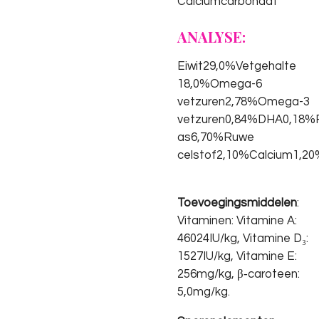
Calciumcarbonaat
ANALYSE:
Eiwit29,0%Vetgehalte
18,0%Omega-6
vetzuren2,78%Omega-3
vetzuren0,84%DHA0,18
as6,70%Ruwe
celstof2,10%Calcium1,2
Toevoegingsmiddelen
:
Vitaminen: Vitamine A:
46024IU/kg, Vitamine D₃:
1527IU/kg, Vitamine E:
256mg/kg, β‐caroteen:
5,0mg/kg.