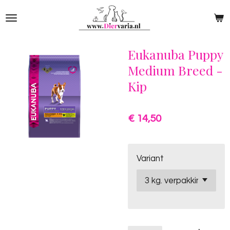
Ga
direct
naar
de
Eukanuba Puppy
hoofdinhoud
Medium Breed -
Kip
€ 14,50
Variant