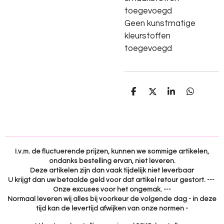
toegevoegd
Geen kunstmatige
kleurstoffen
toegevoegd
D
D
S
D
e
e
h
e
l
e
a
l
e
l
r
e
n
e
n
I.v.m. de fluctuerende prijzen, kunnen we sommige artikelen,
ondanks bestelling ervan, niet leveren.
Deze artikelen zijn dan vaak tijdelijk niet leverbaar
U krijgt dan uw betaalde geld voor dat artikel retour gestort. ---
Onze excuses voor het ongemak. ---
Normaal leveren wij alles bij voorkeur de volgende dag - in deze
tijd kan de levertijd afwijken van onze normen -