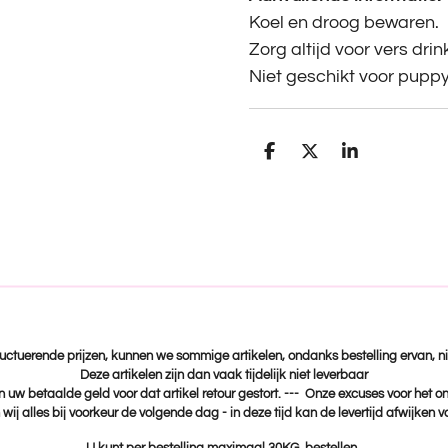
Koel en droog bewaren.
Zorg altijd voor vers drin
Niet geschikt voor pupp
D
D
S
e
e
h
l
e
a
e
l
r
n
e
fluctuerende prijzen, kunnen we sommige artikelen, ondanks bestelling ervan, ni
Deze artikelen zijn dan vaak tijdelijk niet leverbaar
n uw betaalde geld voor dat artikel retour gestort. --- Onze excuses voor het 
wij alles bij voorkeur de volgende dag - in deze tijd kan de levertijd afwijken 
U kunt per bestelling maximaal 30KG. bestellen.