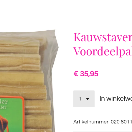
Kauwstaven
Voordeelpa
€ 35,95
In winkel
Artikelnummer:
020 801