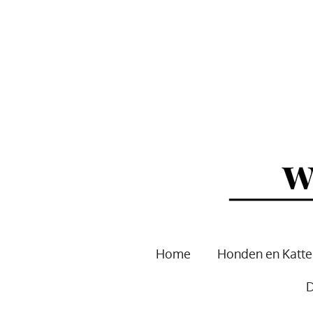
Ga
direct
naar
de
hoofdinhoud
Home
Honden en Katt
D