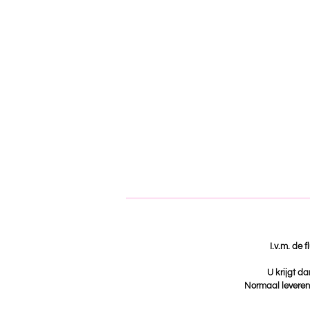
I.v.m. de 
U krijgt da
Normaal leveren 