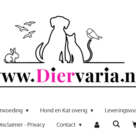
envoeding
Hond en Kat overig
Leveringsv
isclaimer - Privacy
Contact