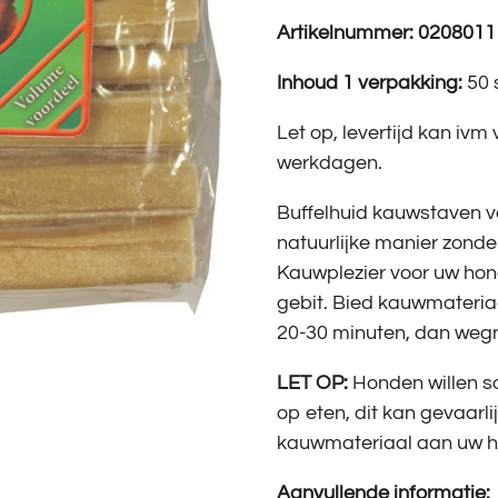
Artikelnummer: 0208011
Inhoud 1 verpakking:
50 
Let op, levertijd kan ivm
werkdagen.
Buffelhuid kauwstaven va
natuurlijke manier zond
Kauwplezier voor uw hon
gebit. Bied kauwmateriaa
20-30 minuten, dan we
LET OP:
Honden willen so
op eten, dit kan gevaarlijk 
kauwmateriaal aan uw h
Aanvullende informatie: