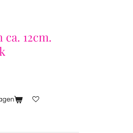
 ca. 12cm.
k
wagen
1