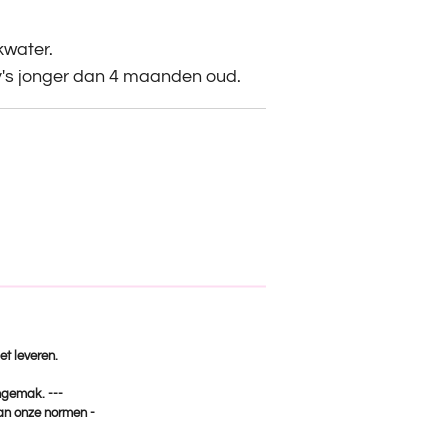
kwater.
y's jonger dan 4 maanden oud.
et leveren.
ongemak. ---
van onze normen -