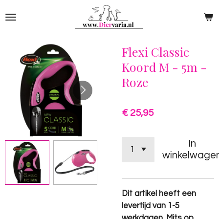
Ga
direct
naar
de
Flexi Classic
hoofdinhoud
Koord M - 5m -
Roze
€ 25,95
In
winkelwage
Dit artikel heeft een
levertijd van 1-5
werkdagen. Mits op