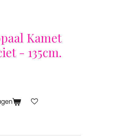
bpaal Kamet
ciet - 135cm.
agen