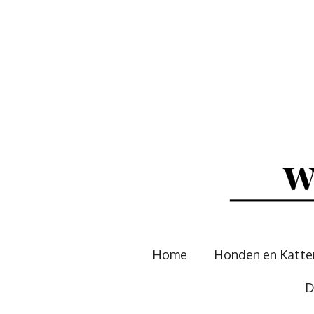
Ga
direct
naar
de
hoofdinhoud
Home
Honden en Katt
D