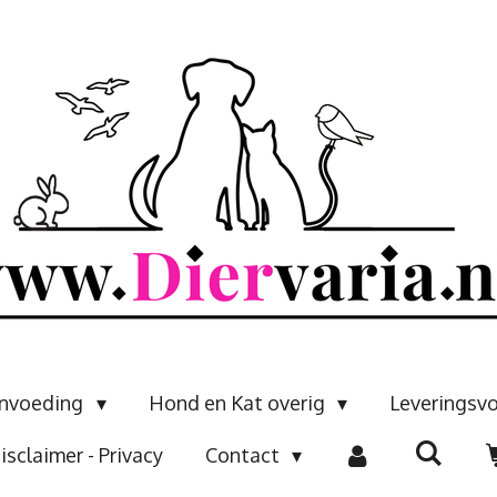
envoeding
Hond en Kat overig
Leveringsv
isclaimer - Privacy
Contact