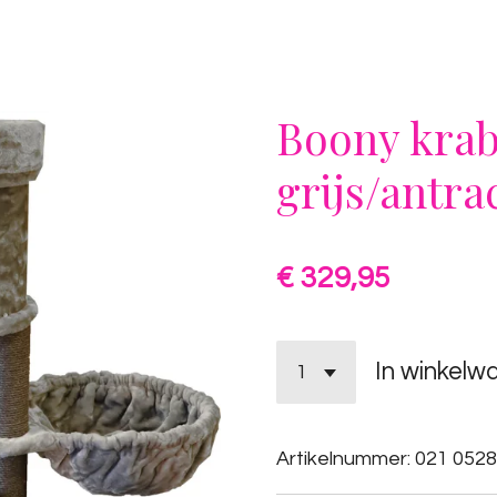
Boony kra
grijs/antra
€ 329,95
In winkelw
Artikelnummer:
021 0528