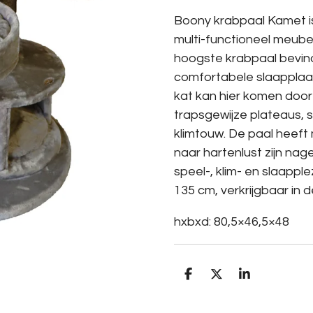
Boony krabpaal Kamet is 
multi-functioneel meube
hoogste krabpaal bevindt
comfortabele slaapplaa
kat kan hier komen door
trapsgewijze plateaus, 
klimtouw. De paal heeft
naar hartenlust zijn nag
speel-, klim- en slaappl
135 cm, verkrijgbaar in d
hxbxd: 80,5×46,5×48
D
D
S
e
e
h
l
e
a