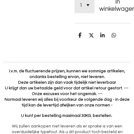
In
winkelwage
D
D
S
D
e
e
h
e
l
e
a
l
e
l
r
e
n
e
n
I.v.m. de fluctuerende prijzen, kunnen we sommige artikelen,
ondanks bestelling ervan, niet leveren.
Deze artikelen zijn dan vaak tijdelijk niet leverbaar
U krijgt dan uw betaalde geld voor dat artikel retour gestort. ---
Onze excuses voor het ongemak. ---
Normaal leveren wij alles bij voorkeur de volgende dag - in deze
tijd kan de levertijd afwijken van onze normen -
U kunt per bestelling maximaal 30KG. bestellen.
Wij zullen aankopen niet leveren als er sprake is van een
overduidelijke typefout. Als u dit product toch besteld en