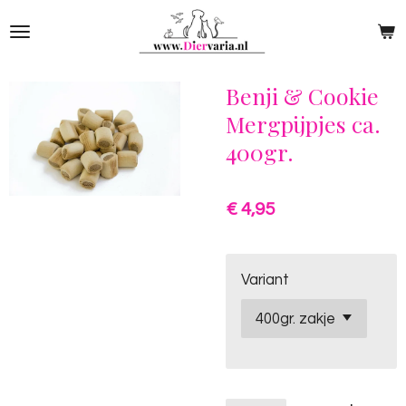
Ga
direct
naar
de
Benji & Cookie
hoofdinhoud
Mergpijpjes ca.
400gr.
€ 4,95
Variant