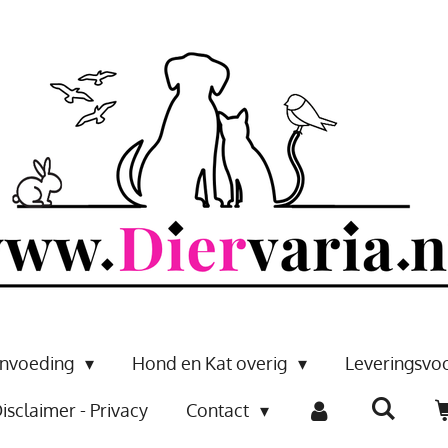
envoeding
Hond en Kat overig
Leveringsv
isclaimer - Privacy
Contact