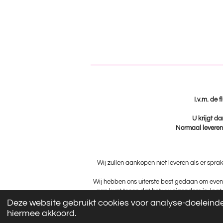
I.v.m. de 
U krijgt da
Normaal leveren 
Wij zullen aankopen niet leveren als er spra
Wij hebben ons uiterste best gedaan om event
aan kunt tonen dat het uw eigendom is, laat 
Deze website gebruikt cookies voor analyse-doeleinden
hiermee akkoord.