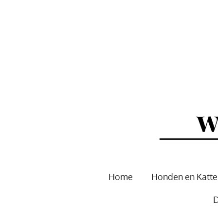
Ga
direct
naar
de
hoofdinhoud
Home
Honden en Katt
D