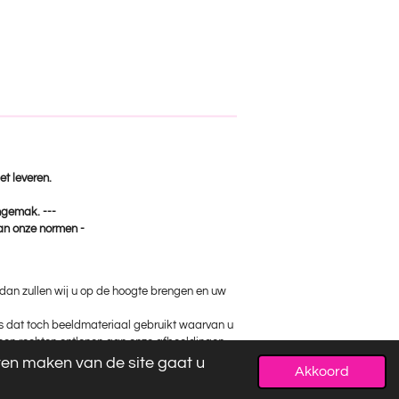
et leveren.
ongemak. ---
van onze normen -
, dan zullen wij u op de hoogte brengen en uw
ks dat toch beeldmateriaal gebruikt waarvan u
 geen rechten ontlenen aan onze afbeeldingen.
jven maken van de site gaat u
Akkoord