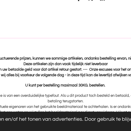
D
D
S
e
e
h
l
e
a
e
l
r
n
e
fluctuerende prijzen, kunnen we sommige artikelen, ondanks bestelling ervan, ni
Deze artikelen zijn dan vaak tijdelijk niet leverbaar
n uw betaalde geld voor dat artikel retour gestort. --- Onze excuses voor het 
wij alles bij voorkeur de volgende dag - in deze tijd kan de levertijd afwijken 
U kunt per bestelling maximaal 30KG. bestellen.
ke is van een overduidelijke typefout. Als u dit product toch besteld en betaald
betaling terugstorten.
uele eigenaren van het gebruikte beeldmateriaal te achterhalen. Is er ondan
het ons weten en wij zullen het beeldmateriaal per direct verwijderen. U kunt
 en/of het tonen van advertenties. Door gebruik te bli