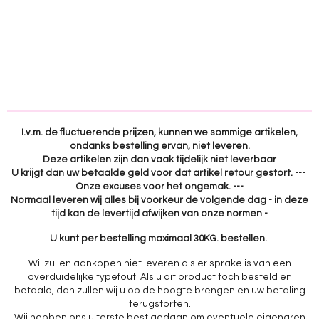
n
e
n
I.v.m. de fluctuerende prijzen, kunnen we sommige artikelen,
ondanks bestelling ervan, niet leveren.
Deze artikelen zijn dan vaak tijdelijk niet leverbaar
U krijgt dan uw betaalde geld voor dat artikel retour gestort. ---
Onze excuses voor het ongemak. ---
Normaal leveren wij alles bij voorkeur de volgende dag - in deze
tijd kan de levertijd afwijken van onze normen -
U kunt per bestelling maximaal 30KG. bestellen.
Wij zullen aankopen niet leveren als er sprake is van een
overduidelijke typefout. Als u dit product toch besteld en
betaald, dan zullen wij u op de hoogte brengen en uw betaling
terugstorten.
Wij hebben ons uiterste best gedaan om eventuele eigenaren