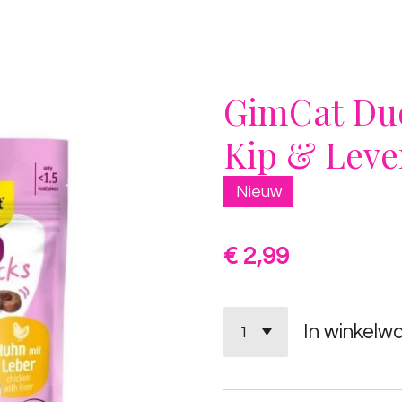
GimCat Du
Kip & Leve
Nieuw
€ 2,99
In winkelw