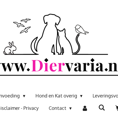
envoeding
Hond en Kat overig
Leveringsv
isclaimer - Privacy
Contact