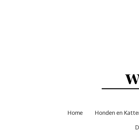
Ga
direct
naar
de
hoofdinhoud
Home
Honden en Katt
D