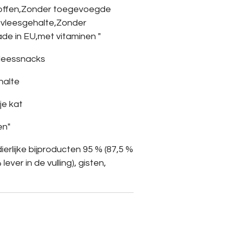
stoffen,Zonder toegevoegde
 vleesgehalte,Zonder
de in EU,met vitaminen "
 vleessnacks
halte
je kat
en"
ierlijke bijproducten 95 % (87,5 %
lever in de vulling), gisten,