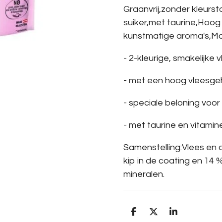
Graanvrij,zonder kleur
suiker,met taurine,Hoog
kunstmatige aroma's,Ma
- 2-kleurige, smakelijke
- met een hoog vleesge
- speciale beloning voor 
- met taurine en vitamin
Samenstelling:Vlees en d
kip in de coating en 14 % 
mineralen.
D
D
S