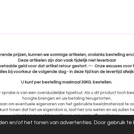
e
e
h
l
e
a
e
l
r
n
e
uerende prijzen, kunnen we sommige artikelen, ondanks bestelling erva
Deze artikelen zijn dan vaak tijdelijk niet leverbaar
 betaalde geld voor dat artikel retour gestort. --- Onze excuses voor 
lles bij voorkeur de volgende dag - in deze tijd kan de levertijd afwi
U kunt per bestelling maximaal 30KG. bestellen.
r sprake is van een overduidelijke typefout. Als u dit product toch bes
hoogte brengen en uw betaling terugstorten.
aan om eventuele eigenaren van het gebruikte beeldmateriaal te ac
nt tonen dat het uw eigendom is, laat het ons weten en wij zullen h
U kunt geen rechten ontlenen aan onze afbeeldingen.
en en/of het tonen van advertenties. Door gebruik te b