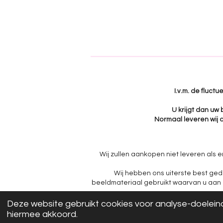
I.v.m. de fluct
U krijgt dan uw
Normaal leveren wij a
Wij zullen aankopen niet leveren als e
Wij hebben ons uiterste best ged
beeldmateriaal gebruikt waarvan u aan ku
Deze website gebruikt cookies voor analyse-doeleind
hiermee akkoord.