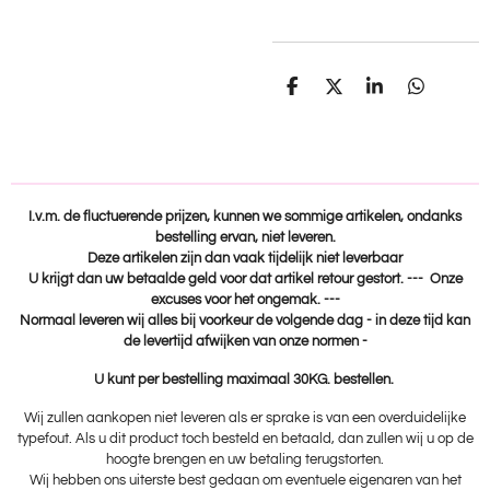
D
D
S
D
e
e
h
e
l
e
a
l
e
l
r
e
n
e
n
I.v.m. de fluctuerende prijzen, kunnen we sommige artikelen, ondanks
bestelling ervan, niet leveren.
Deze artikelen zijn dan vaak tijdelijk niet leverbaar
U krijgt dan uw betaalde geld voor dat artikel retour gestort. --- Onze
excuses voor het ongemak. ---
Normaal leveren wij alles bij voorkeur de volgende dag - in deze tijd kan
de levertijd afwijken van onze normen -
U kunt per bestelling maximaal 30KG. bestellen.
Wij zullen aankopen niet leveren als er sprake is van een overduidelijke
typefout. Als u dit product toch besteld en betaald, dan zullen wij u op de
hoogte brengen en uw betaling terugstorten.
Wij hebben ons uiterste best gedaan om eventuele eigenaren van het