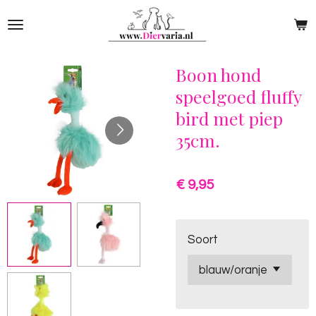
Ga
direct
naar
de
Boon hond
hoofdinhoud
speelgoed fluffy
bird met piep
35cm.
€ 9,95
Soort