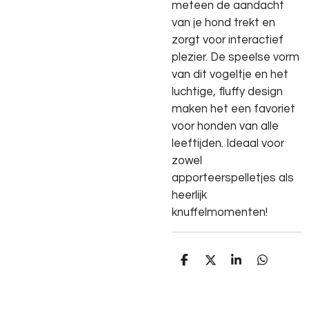
meteen de aandacht
van je hond trekt en
zorgt voor interactief
plezier. De speelse vorm
van dit vogeltje en het
luchtige, fluffy design
maken het een favoriet
voor honden van alle
leeftijden. Ideaal voor
zowel
apporteerspelletjes als
heerlijk
knuffelmomenten!
D
D
S
D
e
e
h
e
l
e
a
l
e
l
r
e