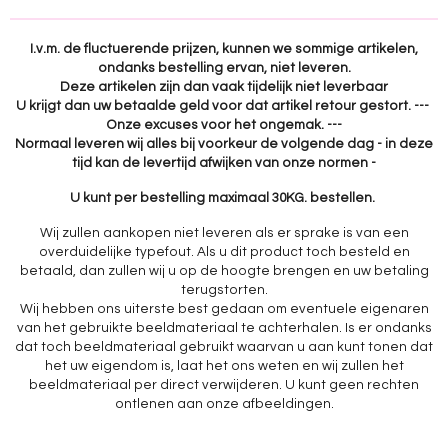
n
e
n
I.v.m. de fluctuerende prijzen, kunnen we sommige artikelen,
ondanks bestelling ervan, niet leveren.
Deze artikelen zijn dan vaak tijdelijk niet leverbaar
U krijgt dan uw betaalde geld voor dat artikel retour gestort. ---
Onze excuses voor het ongemak. ---
Normaal leveren wij alles bij voorkeur de volgende dag - in deze
tijd kan de levertijd afwijken van onze normen -
U kunt per bestelling maximaal 30KG. bestellen.
Wij zullen aankopen niet leveren als er sprake is van een
overduidelijke typefout. Als u dit product toch besteld en
betaald, dan zullen wij u op de hoogte brengen en uw betaling
terugstorten.
Wij hebben ons uiterste best gedaan om eventuele eigenaren
van het gebruikte beeldmateriaal te achterhalen. Is er ondanks
dat toch beeldmateriaal gebruikt waarvan u aan kunt tonen dat
het uw eigendom is, laat het ons weten en wij zullen het
beeldmateriaal per direct verwijderen. U kunt geen rechten
ontlenen aan onze afbeeldingen.