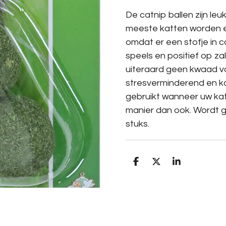
De catnip ballen zijn leu
meeste katten worden e
omdat er een stofje in ca
speels en positief op zal
uiteraard geen kwaad vo
stresverminderend en 
gebruikt wanneer uw kat
manier dan ook. Wordt g
stuks.
D
D
S
e
e
h
l
e
a
e
l
r
n
e