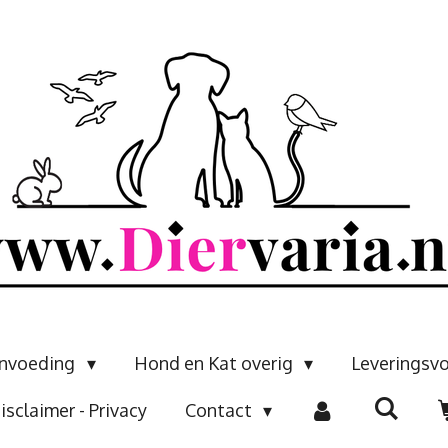
envoeding
Hond en Kat overig
Leveringsv
isclaimer - Privacy
Contact