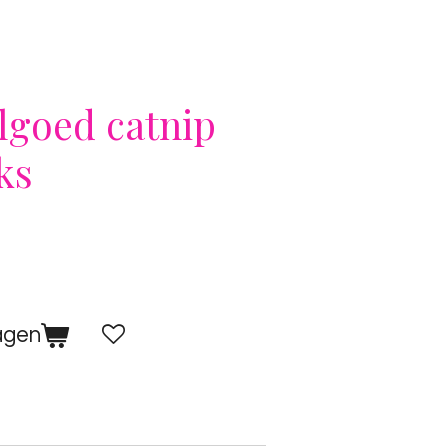
lgoed catnip
ks
agen