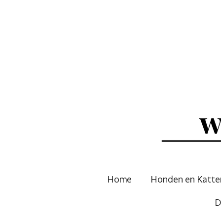
Ga
direct
naar
de
hoofdinhoud
Home
Honden en Katt
D