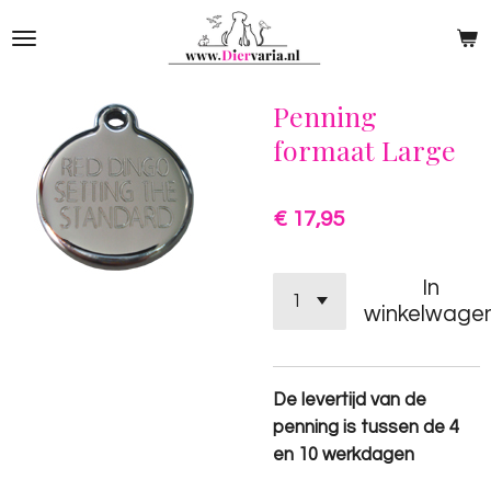
Ga
direct
naar
de
Penning
hoofdinhoud
formaat Large
€ 17,95
In
winkelwage
De levertijd van de
penning is tussen de 4
en 10 werkdagen