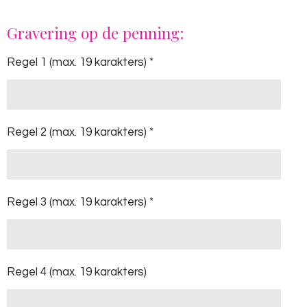
l
e
a
l
e
l
r
e
n
e
n
Gravering op de penning:
Regel 1 (max. 19 karakters) *
Regel 2 (max. 19 karakters) *
Regel 3 (max. 19 karakters) *
Regel 4 (max. 19 karakters)