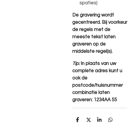
spaties)
De gravering wordt
gecentreerd. Bij voorkeur
de regels met de
meeste tekst laten
graveren op de
middelste regel(s).
Tip:
In plaats van uw
complete adres kunt u
ook de
postcode/huisnummer
combinatie laten
graveren: 1234AA 55
D
D
S
D
e
e
h
e