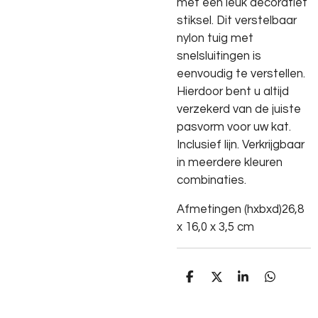
met een leuk decoratief
stiksel. Dit verstelbaar
nylon tuig met
snelsluitingen is
eenvoudig te verstellen.
Hierdoor bent u altijd
verzekerd van de juiste
pasvorm voor uw kat.
Inclusief lijn. Verkrijgbaar
in meerdere kleuren
combinaties.
Afmetingen (hxbxd)26,8
x 16,0 x 3,5 cm
D
D
S
D
e
e
h
e
l
e
a
l
e
l
r
e