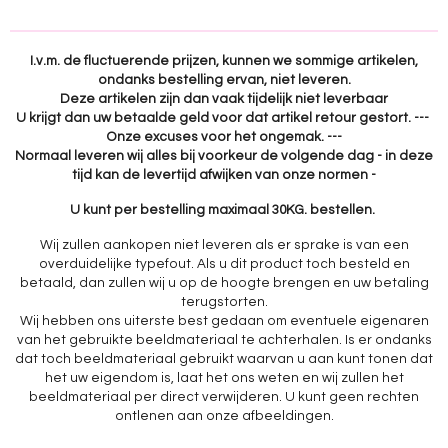
n
e
n
I.v.m. de fluctuerende prijzen, kunnen we sommige artikelen,
ondanks bestelling ervan, niet leveren.
Deze artikelen zijn dan vaak tijdelijk niet leverbaar
U krijgt dan uw betaalde geld voor dat artikel retour gestort. ---
Onze excuses voor het ongemak. ---
Normaal leveren wij alles bij voorkeur de volgende dag - in deze
tijd kan de levertijd afwijken van onze normen -
U kunt per bestelling maximaal 30KG. bestellen.
Wij zullen aankopen niet leveren als er sprake is van een
overduidelijke typefout. Als u dit product toch besteld en
betaald, dan zullen wij u op de hoogte brengen en uw betaling
terugstorten.
Wij hebben ons uiterste best gedaan om eventuele eigenaren
van het gebruikte beeldmateriaal te achterhalen. Is er ondanks
dat toch beeldmateriaal gebruikt waarvan u aan kunt tonen dat
het uw eigendom is, laat het ons weten en wij zullen het
beeldmateriaal per direct verwijderen. U kunt geen rechten
ontlenen aan onze afbeeldingen.