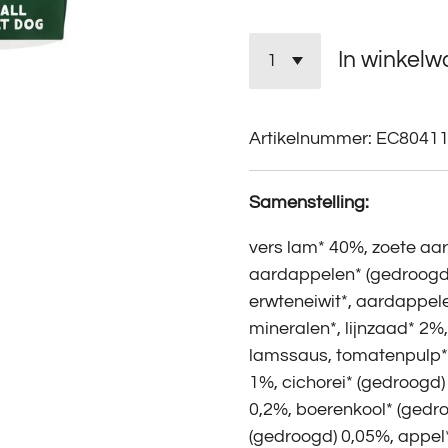
In winkel
Artikelnummer:
EC8041
Samenstelling:
vers lam* 40%, zoete aa
aardappelen* (gedroogd)
erwteneiwit*, aardappele
mineralen*, lijnzaad* 2%
lamssaus, tomatenpulp*, 
1%, cichorei* (gedroogd
0,2%, boerenkool* (gedr
(gedroogd) 0,05%, appel*