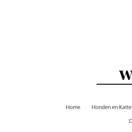
Ga
direct
naar
de
hoofdinhoud
Home
Honden en Katt
D