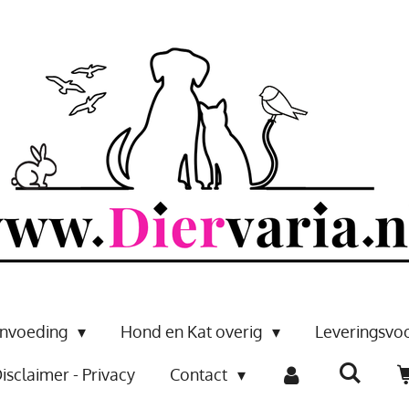
envoeding
Hond en Kat overig
Leveringsv
isclaimer - Privacy
Contact