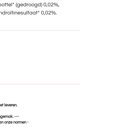
ottel* (gedroogd) 0,02%,
droïtinesulfaat* 0,02%.
et leveren.
ongemak. ---
van onze normen -