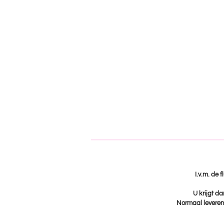
I.v.m. de 
U krijgt da
Normaal leveren 