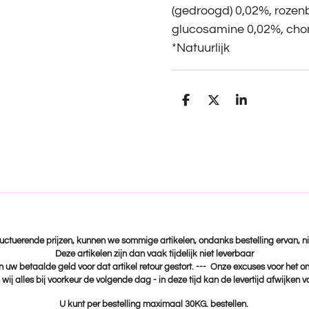
(gedroogd) 0,02%, rozenb
glucosamine 0,02%, chon
*Natuurlijk
D
D
S
e
e
h
l
e
a
e
l
r
n
e
fluctuerende prijzen, kunnen we sommige artikelen, ondanks bestelling ervan, ni
Deze artikelen zijn dan vaak tijdelijk niet leverbaar
n uw betaalde geld voor dat artikel retour gestort. --- Onze excuses voor het 
wij alles bij voorkeur de volgende dag - in deze tijd kan de levertijd afwijken 
U kunt per bestelling maximaal 30KG. bestellen.