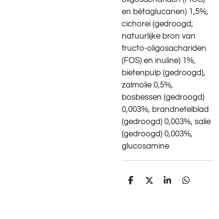
en bètaglucanen) 1,5%,
cichorei (gedroogd;
natuurlijke bron van
fructo-oligosachariden
(FOS) en inuline) 1%,
bietenpulp (gedroogd),
zalmolie 0,5%,
bosbessen (gedroogd)
0,003%, brandnetelblad
(gedroogd) 0,003%, salie
(gedroogd) 0,003%,
glucosamine
D
D
S
D
e
e
h
e
l
e
a
l
e
l
r
e
n
e
n