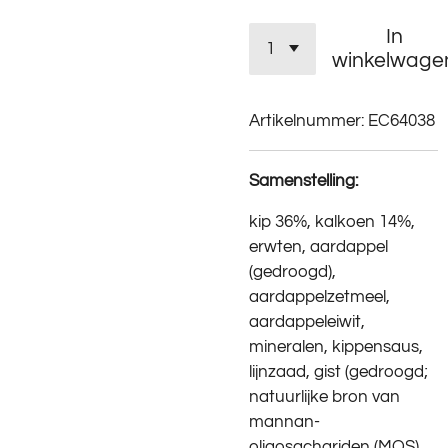
In
winkelwage
Artikelnummer:
EC64038
Samenstelling:
kip 36%, kalkoen 14%
,
erwten, aardappel
(gedroogd),
aardappelzetmeel,
aardappeleiwit,
mineralen, kippensaus,
lijnzaad, gist (gedroogd;
natuurlijke bron van
mannan-
oligosachariden (MOS)