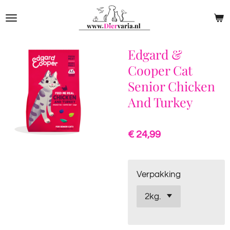
Ga
direct
naar
de
Edgard &
hoofdinhoud
Cooper Cat
Senior Chicken
And Turkey
€ 24,99
Verpakking