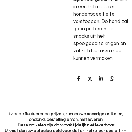
in een hol rubberen
hondenspeeltje te
verstoppen. De hond zal
gaan proberen de
snacks uit het
speelgoed te krijgen en
zal zich hier uren mee
kunnen vermaken.
D
D
S
D
e
e
h
e
l
e
a
l
e
l
r
e
n
e
n
I.v.m. de fluctuerende prijzen, kunnen we sommige artikelen,
ondanks bestelling ervan, niet leveren.
Deze artikelen zijn dan vaak tijdelijk niet leverbaar
U krijgt dan uw betaalde geld voor dat artikel retour gestort. ---