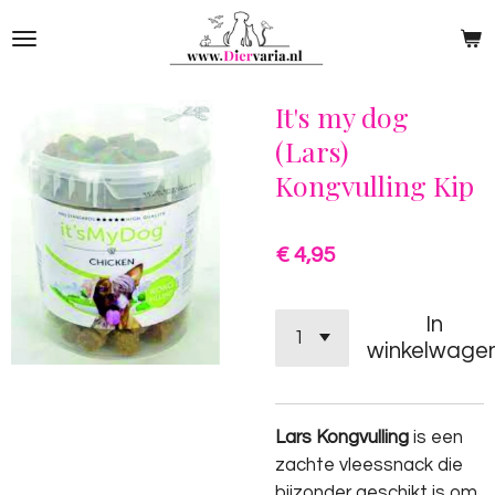
Ga
direct
naar
de
It's my dog
hoofdinhoud
(Lars)
Kongvulling Kip
€ 4,95
In
winkelwage
Lars Kongvulling
is een
zachte vleessnack die
bijzonder geschikt is om