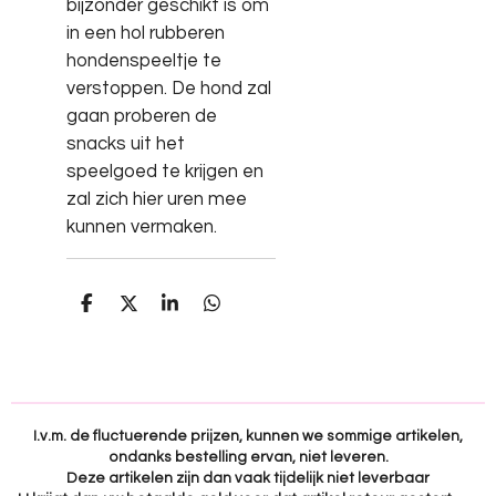
bijzonder geschikt is om
in een hol rubberen
hondenspeeltje te
verstoppen. De hond zal
gaan proberen de
snacks uit het
speelgoed te krijgen en
zal zich hier uren mee
kunnen vermaken.
D
D
S
D
e
e
h
e
l
e
a
l
e
l
r
e
n
e
n
I.v.m. de fluctuerende prijzen, kunnen we sommige artikelen,
ondanks bestelling ervan, niet leveren.
Deze artikelen zijn dan vaak tijdelijk niet leverbaar