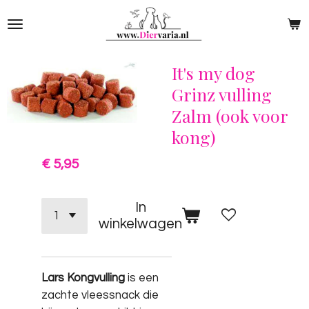
Ga
direct
naar
de
It's my dog
hoofdinhoud
Grinz vulling
Zalm (ook voor
kong)
€ 5,95
In
winkelwagen
Lars Kongvulling
is een
zachte vleessnack die