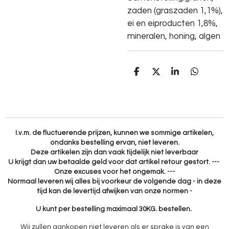
zaden (graszaden 1,1%),
ei en eiproducten 1,8%,
mineralen, honing, algen
D
D
S
D
e
e
h
e
l
e
a
l
e
l
r
e
n
e
n
I.v.m. de fluctuerende prijzen, kunnen we sommige artikelen,
ondanks bestelling ervan, niet leveren.
Deze artikelen zijn dan vaak tijdelijk niet leverbaar
U krijgt dan uw betaalde geld voor dat artikel retour gestort. ---
Onze excuses voor het ongemak. ---
Normaal leveren wij alles bij voorkeur de volgende dag - in deze
tijd kan de levertijd afwijken van onze normen -
U kunt per bestelling maximaal 30KG. bestellen.
Wij zullen aankopen niet leveren als er sprake is van een