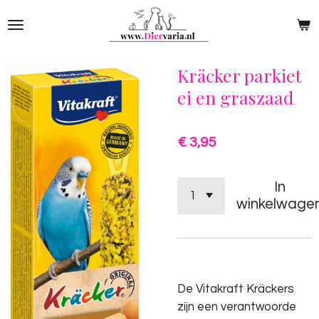
Ga
direct
naar
de
Kräcker parkiet
hoofdinhoud
ei en graszaad
€ 3,95
In
winkelwage
De Vitakraft Kräckers
zijn een verantwoorde