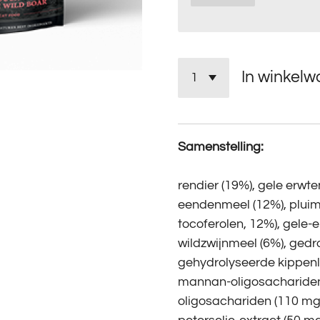
In winkel
Samenstelling:
rendier (19%), gele erwte
eendenmeel (12%), plui
tocoferolen, 12%), gele-
wildzwijnmeel (6%), ged
gehydrolyseerde kippenle
mannan-oligosachariden 
oligosachariden (110 mg/