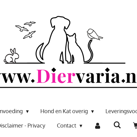
envoeding
Hond en Kat overig
Leveringsv
isclaimer - Privacy
Contact