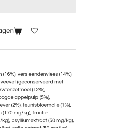
wagen
n (16%), vers eendenvlees (14%),
mveevet (geconserveerd met
erwtenzetmeel (12%),
roogde appelpulp (5%),
ver (2%), teunisbloemolie (1%),
(170 mg/kg), fructo-
kg), psylliumextract (50 mg/kg),