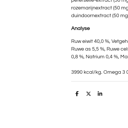
peterselie-extract (50 mg
rozemarijnextract (50 mg
duindoornextract (50 mg
Analyse
Ruw eiwit 40,0 %, Vetgeh
Ruwe as 5,5 %, Ruwe cels
0,8 %, Natrium 0,4 %, M
3990 kcal/kg. Omega 3
D
D
S
e
e
h
l
e
a
e
l
r
n
e