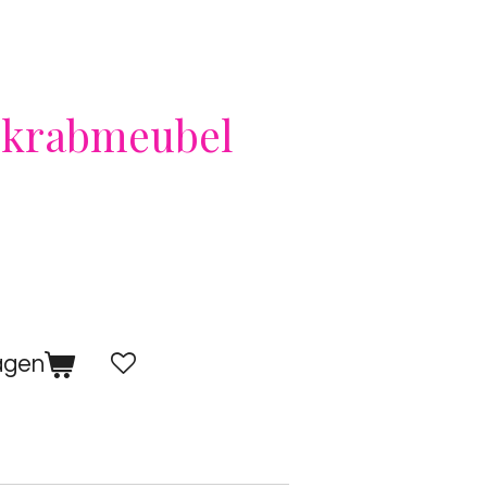
 krabmeubel
agen