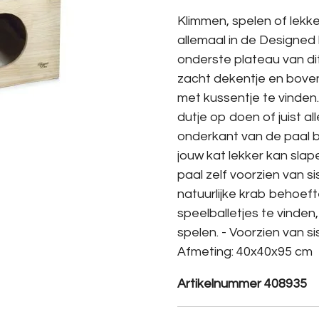
Klimmen, spelen of lekke
allemaal in de Designed
onderste plateau van di
zacht dekentje en bove
met kussentje te vinden.
dutje op doen of juist a
onderkant van de paal b
jouw kat lekker kan slape
paal zelf voorzien van si
natuurlijke krab behoefte
speelballetjes te vinden
spelen. - Voorzien van si
Afmeting: 40x40x95 cm
Artikelnummer 408935