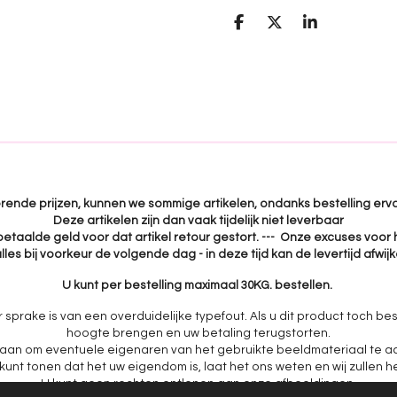
D
D
S
e
e
h
l
e
a
e
l
r
n
e
uerende prijzen, kunnen we sommige artikelen, ondanks bestelling erva
Deze artikelen zijn dan vaak tijdelijk niet leverbaar
 betaalde geld voor dat artikel retour gestort. --- Onze excuses voor 
lles bij voorkeur de volgende dag - in deze tijd kan de levertijd afwi
U kunt per bestelling maximaal 30KG. bestellen.
r sprake is van een overduidelijke typefout. Als u dit product toch bes
hoogte brengen en uw betaling terugstorten.
aan om eventuele eigenaren van het gebruikte beeldmateriaal te ac
nt tonen dat het uw eigendom is, laat het ons weten en wij zullen h
U kunt geen rechten ontlenen aan onze afbeeldingen.