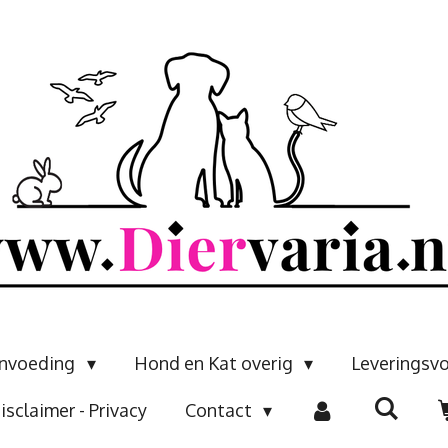
envoeding
Hond en Kat overig
Leveringsv
isclaimer - Privacy
Contact