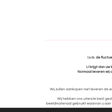
I.v.m. de fluct
U krijgt dan uw
Normaal leveren wij a
Wij zullen aankopen niet leveren als e
Wij hebben ons uiterste best ged
beeldmateriaal gebruikt waarvan u aan ku