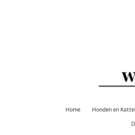
Ga
direct
naar
de
hoofdinhoud
Home
Honden en Katt
D