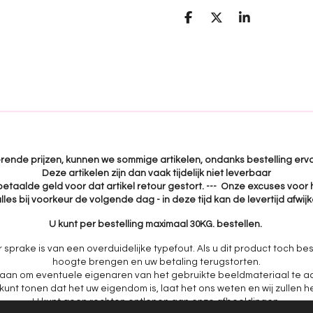
D
D
S
e
e
h
l
e
a
e
l
r
n
e
uerende prijzen, kunnen we sommige artikelen, ondanks bestelling erva
Deze artikelen zijn dan vaak tijdelijk niet leverbaar
 betaalde geld voor dat artikel retour gestort. --- Onze excuses voor 
lles bij voorkeur de volgende dag - in deze tijd kan de levertijd afwi
U kunt per bestelling maximaal 30KG. bestellen.
r sprake is van een overduidelijke typefout. Als u dit product toch bes
hoogte brengen en uw betaling terugstorten.
aan om eventuele eigenaren van het gebruikte beeldmateriaal te ac
nt tonen dat het uw eigendom is, laat het ons weten en wij zullen h
U kunt geen rechten ontlenen aan onze afbeeldingen.