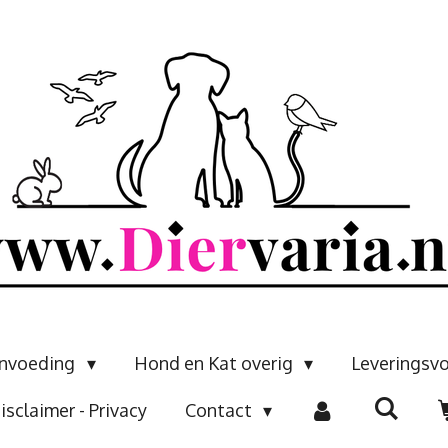
envoeding
Hond en Kat overig
Leveringsv
isclaimer - Privacy
Contact