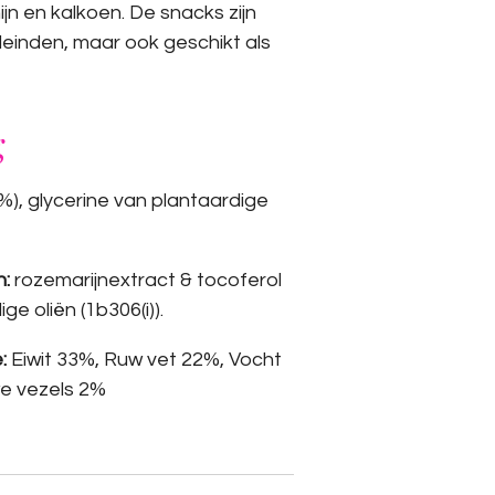
jn en kalkoen. De snacks zijn
leinden, maar ook geschikt als
g
6%), glycerine van plantaardige
n:
rozemarijnextract & tocoferol
e oliën (1b306(i)).
:
Eiwit 33%, Ruw vet 22%, Vocht
e vezels 2%