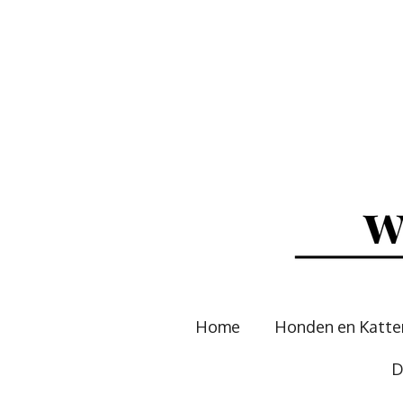
Ga
direct
naar
de
hoofdinhoud
Home
Honden en Katt
D