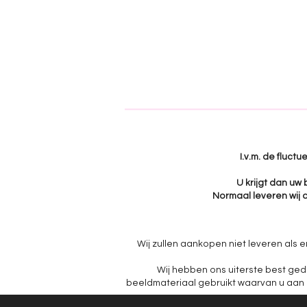
I.v.m. de fluct
U krijgt dan uw
Normaal leveren wij a
Wij zullen aankopen niet leveren als e
Wij hebben ons uiterste best ged
beeldmateriaal gebruikt waarvan u aan ku