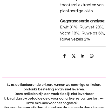
tocoferol extracten van
plantaardige oliën.
Gegarandeerde analyse:
Eiwit 31%, Ruw vet 28%,
Vocht 18%, Ruwe as 6%,
Ruwe vezels 2%
D
D
S
D
e
e
h
e
l
e
a
l
e
l
r
e
n
e
n
I.v.m. de fluctuerende prijzen, kunnen we sommige artikelen,
ondanks bestelling ervan, niet leveren.
Deze artikelen zijn dan vaak tijdelijk niet leverbaar
U krijgt dan uw betaalde geld voor dat artikel retour gestort. ---
Onze excuses voor het ongemak. ---
Normaal leveren wij alles bij voorkeur de volgende dag - in deze