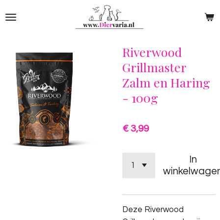
Ga
direct
naar
de
Riverwood
hoofdinhoud
Grillmaster
Zalm en Haring
- 100g
€ 3,99
In
winkelwage
Deze Riverwood