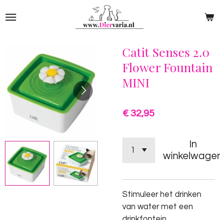
Ga
direct
naar
de
Catit Senses 2.0
hoofdinhoud
Flower Fountain
MINI
€ 32,95
In
winkelwage
Stimuleer het drinken
van water met een
drinkfontein