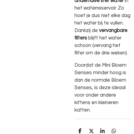
anderhalve liter water
in
het waterreservoir. Zo
hoef je dus niet elke dag
het water bij te vullen.
Dankzij de
vervangbare
filters
blijft het water
schoon (vervang het
filter om de drie weken).
Doordat de Mini Bloem
Senses minder hoog is
dan de normale Bloem
Senses, is deze ideaal
voor onder andere
kittens en kleineren
katten.
D
D
S
D