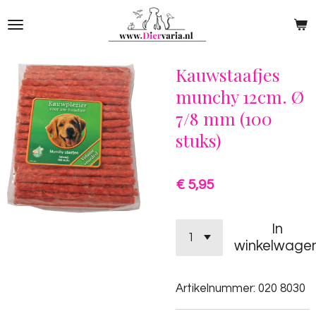
Ga
direct
naar
de
Kauwstaafjes
hoofdinhoud
munchy 12cm. Ø
7/8 mm (100
stuks)
€ 5,95
In
winkelwage
Artikelnummer:
020 8030