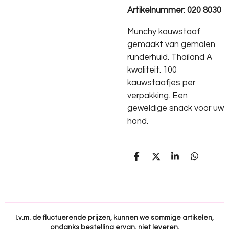
Artikelnummer: 020 8030
Munchy kauwstaaf
gemaakt van gemalen
runderhuid. Thailand A
kwaliteit. 100
kauwstaafjes per
verpakking. Een
geweldige snack voor uw
hond.
D
D
S
D
e
e
h
e
l
e
a
l
e
l
r
e
n
e
n
I.v.m. de fluctuerende prijzen, kunnen we sommige artikelen,
ondanks bestelling ervan, niet leveren.