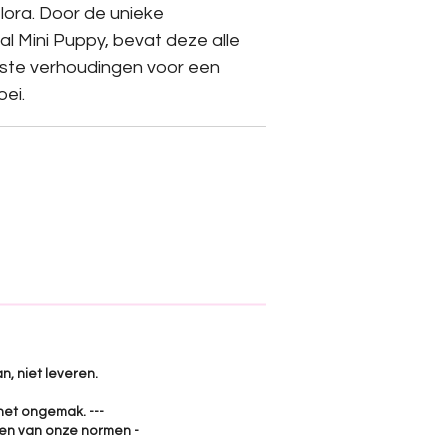
ora. Door de unieke
l Mini Puppy, bevat deze alle
uiste verhoudingen voor een
ei.
n, niet leveren.
het ongemak. ---
jken van onze normen -