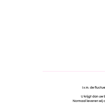
I.v.m. de fluct
U krijgt dan uw
Normaal leveren wij a