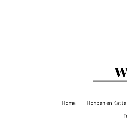
Ga
direct
naar
de
hoofdinhoud
Home
Honden en Katt
D