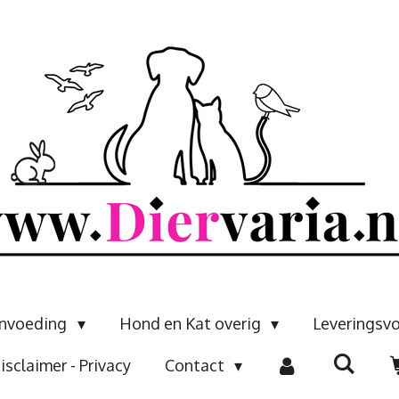
envoeding
Hond en Kat overig
Leveringsv
isclaimer - Privacy
Contact