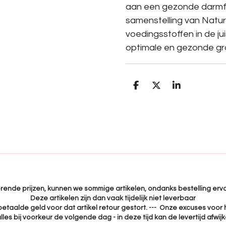
aan een gezonde darmfl
samenstelling van Natura
voedingsstoffen in de j
optimale en gezonde gro
D
D
S
e
e
h
l
e
a
e
l
r
n
e
uerende prijzen, kunnen we sommige artikelen, ondanks bestelling erva
Deze artikelen zijn dan vaak tijdelijk niet leverbaar
 betaalde geld voor dat artikel retour gestort. --- Onze excuses voor 
lles bij voorkeur de volgende dag - in deze tijd kan de levertijd afwi