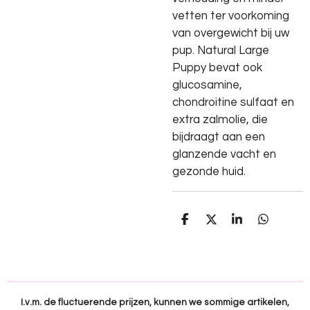
vetten ter voorkoming
van overgewicht bij uw
pup. Natural Large
Puppy bevat ook
glucosamine,
chondroitine sulfaat en
extra zalmolie, die
bijdraagt aan een
glanzende vacht en
gezonde huid.
D
D
S
D
e
e
h
e
l
e
a
l
e
l
r
e
n
e
n
I.v.m. de fluctuerende prijzen, kunnen we sommige artikelen,