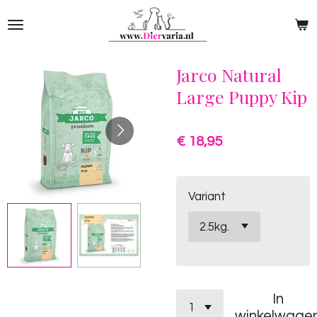
Ga
direct
naar
de
Jarco Natural
hoofdinhoud
Large Puppy Kip
€ 18,95
Variant
In
winkelwage