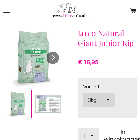
Ga
direct
naar
de
Jarco Natural
hoofdinhoud
Giant Junior Kip
€ 16,95
Variant
In
winkelwage