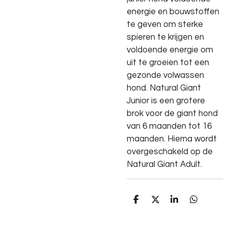
energie en bouwstoffen
te geven om sterke
spieren te krijgen en
voldoende energie om
uit te groeien tot een
gezonde volwassen
hond. Natural Giant
Junior is een grotere
brok voor de giant hond
van 6 maanden tot 16
maanden. Hierna wordt
overgeschakeld op de
Natural Giant Adult.
D
D
S
D
e
e
h
e
l
e
a
l