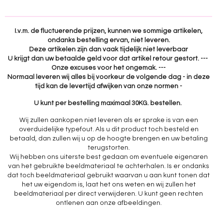
e
l
r
e
n
e
n
I.v.m. de fluctuerende prijzen, kunnen we sommige artikelen,
ondanks bestelling ervan, niet leveren.
Deze artikelen zijn dan vaak tijdelijk niet leverbaar
U krijgt dan uw betaalde geld voor dat artikel retour gestort. ---
Onze excuses voor het ongemak. ---
Normaal leveren wij alles bij voorkeur de volgende dag - in deze
tijd kan de levertijd afwijken van onze normen -
U kunt per bestelling maximaal 30KG. bestellen.
Wij zullen aankopen niet leveren als er sprake is van een
overduidelijke typefout. Als u dit product toch besteld en
betaald, dan zullen wij u op de hoogte brengen en uw betaling
terugstorten.
Wij hebben ons uiterste best gedaan om eventuele eigenaren
van het gebruikte beeldmateriaal te achterhalen. Is er ondanks
dat toch beeldmateriaal gebruikt waarvan u aan kunt tonen dat
het uw eigendom is, laat het ons weten en wij zullen het
beeldmateriaal per direct verwijderen. U kunt geen rechten
ontlenen aan onze afbeeldingen.