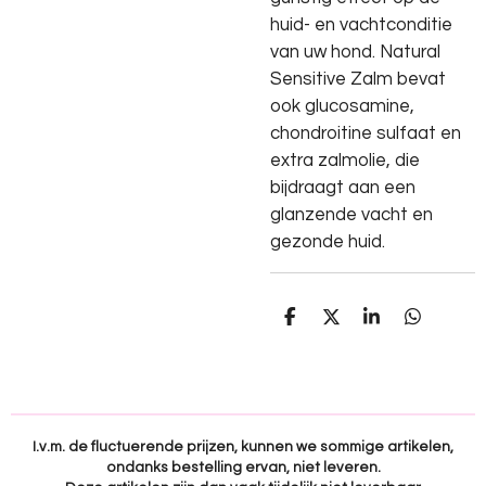
huid- en vachtconditie
van uw hond. Natural
Sensitive Zalm bevat
ook glucosamine,
chondroitine sulfaat en
extra zalmolie, die
bijdraagt aan een
glanzende vacht en
gezonde huid.
D
D
S
D
e
e
h
e
l
e
a
l
e
l
r
e
n
e
n
I.v.m. de fluctuerende prijzen, kunnen we sommige artikelen,
ondanks bestelling ervan, niet leveren.