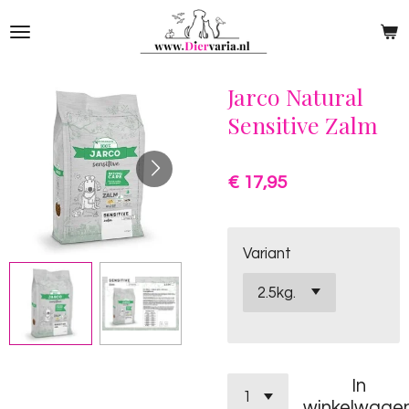
Ga
direct
naar
de
Jarco Natural
hoofdinhoud
Sensitive Zalm
€ 17,95
Variant
In
winkelwage