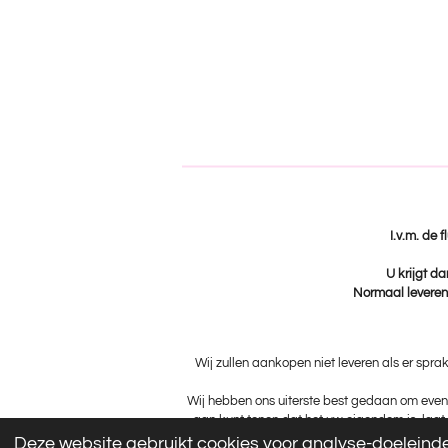
I.v.m. de 
U krijgt da
Normaal leveren 
Wij zullen aankopen niet leveren als er spra
Wij hebben ons uiterste best gedaan om event
aan kunt tonen dat het uw eigendom is, laat 
Deze website gebruikt cookies voor analyse-doeleinden