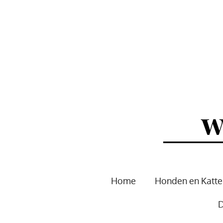
Ga
direct
naar
de
hoofdinhoud
Home
Honden en Katt
D