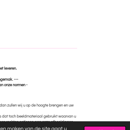
et leveren.
ongemak. ---
van onze normen -
, dan zullen wij u op de hoogte brengen en uw
ks dat toch beeldmateriaal gebruikt waarvan u
 geen rechten ontlenen aan onze afbeeldingen.
jven maken van de site gaat u