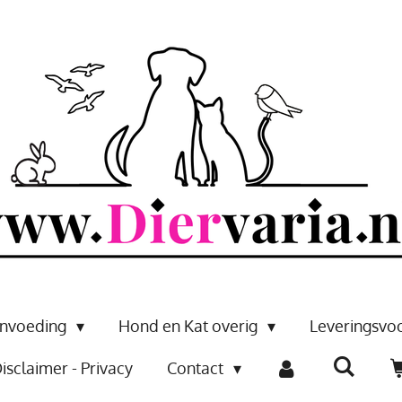
envoeding
Hond en Kat overig
Leveringsv
isclaimer - Privacy
Contact