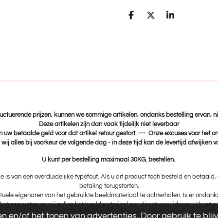
D
D
S
e
e
h
l
e
a
e
l
r
n
e
fluctuerende prijzen, kunnen we sommige artikelen, ondanks bestelling ervan, ni
Deze artikelen zijn dan vaak tijdelijk niet leverbaar
n uw betaalde geld voor dat artikel retour gestort. --- Onze excuses voor het 
wij alles bij voorkeur de volgende dag - in deze tijd kan de levertijd afwijken 
U kunt per bestelling maximaal 30KG. bestellen.
ke is van een overduidelijke typefout. Als u dit product toch besteld en betaald
betaling terugstorten.
uele eigenaren van het gebruikte beeldmateriaal te achterhalen. Is er ondan
het ons weten en wij zullen het beeldmateriaal per direct verwijderen. U kunt
 en/of het tonen van advertenties. Door gebruik te bli